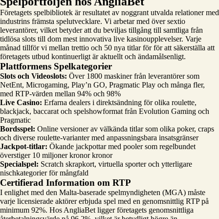
Spelportföljen hos AngliaBet
Företagets spelbibliotek är resultatet av noggrant utvalda relationer med
industrins främsta spelutvecklare. Vi arbetar med över sextio
leverantörer, vilket betyder att du beviljas tillgång till samtliga från
tidlösa slots till dom mest innovativa live kasinoupplevelser. Varje
månad tillför vi mellan trettio och 50 nya titlar för för att säkerställa att
företagets utbud kontinuerligt är aktuellt och ändamålsenligt.
Plattformens Spelkategorier
Slots och Videoslots:
Över 1800 maskiner från leverantörer som
NetEnt, Microgaming, Play’n GO, Pragmatic Play och många fler,
med RTP-värden mellan 94% och 98%
Live Casino:
Erfarna dealers i direktsändning för olika roulette,
blackjack, baccarat och spelshowformat från Evolution Gaming och
Pragmatic
Bordsspel:
Online versioner av välkända titlar som olika poker, craps
och diverse roulette-varianter med anpassningsbara insatsgränser
Jackpot-titlar:
Ökande jackpottar med pooler som regelbundet
överstiger 10 miljoner kronor kronor
Specialspel:
Scratch skrapkort, virtuella sporter och ytterligare
nischkategorier för mångfald
Certifierad Information om RTP
I enlighet med den Malta-baserade spelmyndigheten (MGA) måste
varje licensierade aktörer erbjuda spel med en genomsnittlig RTP på
minimum 92%. Hos AngliaBet ligger företagets genomsnittliga
återbetalningsvärde på 96,2%, vilket är betydligt högre än