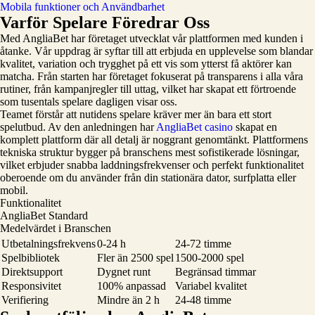
Mobila funktioner och Användbarhet
Varför Spelare Föredrar Oss
Med AngliaBet har företaget utvecklat vår plattformen med kunden i
åtanke. Vår uppdrag är syftar till att erbjuda en upplevelse som blandar
kvalitet, variation och trygghet på ett vis som ytterst få aktörer kan
matcha. Från starten har företaget fokuserat på transparens i alla våra
rutiner, från kampanjregler till uttag, vilket har skapat ett förtroende
som tusentals spelare dagligen visar oss.
Teamet förstår att nutidens spelare kräver mer än bara ett stort
spelutbud. Av den anledningen har
AngliaBet casino
skapat en
komplett plattform där all detalj är noggrant genomtänkt. Plattformens
tekniska struktur bygger på branschens mest sofistikerade lösningar,
vilket erbjuder snabba laddningsfrekvenser och perfekt funktionalitet
oberoende om du använder från din stationära dator, surfplatta eller
mobil.
Funktionalitet
AngliaBet Standard
Medelvärdet i Branschen
Utbetalningsfrekvens
0-24 h
24-72 timme
Spelbibliotek
Fler än 2500 spel
1500-2000 spel
Direktsupport
Dygnet runt
Begränsad timmar
Responsivitet
100% anpassad
Variabel kvalitet
Verifiering
Mindre än 2 h
24-48 timme