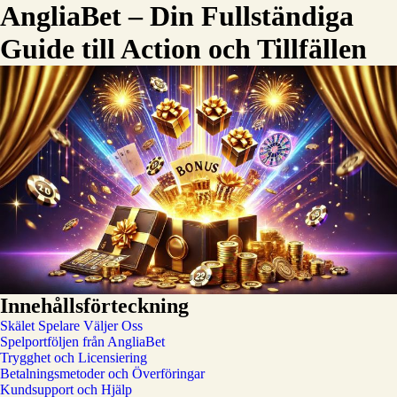
AngliaBet – Din Fullständiga
Guide till Action och Tillfällen
Innehållsförteckning
Skälet Spelare Väljer Oss
Spelportföljen från AngliaBet
Trygghet och Licensiering
Betalningsmetoder och Överföringar
Kundsupport och Hjälp