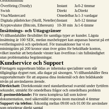
Genomsnittstid
Överföring (Trustly)
Instant
Ja
0-2 timmar
Swish
Direkt
Ja
Direkt
Visa/Mastercard
Omedelbar
Ja
1-3 vardagar
Digitala plånböcker (Skrill, Neteller)
Instant
Ja
0-12 timmar
Kryptovalutor (Bitcoin, Ethereum)
10-30 min
Ja
1-6 timme
Insättnings- och Uttagsgränser
Vi tillhandahåller flexibilitet för samtliga typer av kunder. Lägsta
insättning är 100 SEK, medan maxbeloppet kan anpassas baserat på ert
verifieringsnivå och spelrekord. För transaktioner har vi en
minimigräns på 200 kronor utan övre gräns för bekräftade konton,
vilket innebär att betydande vinster kan överföras i sin fullständighet
utan problematiska begränsningar.
Kundservice och Support
Företagets supportteam bildas av inhemska specialister som står
tillgängliga dygnet runt, alla dagar på säsongen. Vi tillhandahåller flera
supportalternativ för att anpassa dina önskemål och den brådskande
nivån på användarens ärende.
Direktchatt:
Direktkontakt med standardiserad svarstid under fyrtifem
sekunder, utmärkt för omedelbara frågor och omedelbara problem
E-postmeddelande:
För mera komplexa fall som kräver
dokumentation, med säkerställd respons inom maximalt 4 timmar
Support via telefon:
Åtkomlig mellan 09:00 och 01:00 för användare
som prioriterar direkt samtal