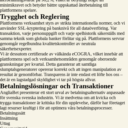
minimikravet och betyder bättre uppskattad återbetalning till
plattformens spelare.
Trygghet och Reglering
Plattformens verksamhet styrs av strikta internationella normer, och vi
använder SSL-kryptering på banknivå för all dataöverföring. Var
transaktion, varje personuppgift och varje spelhistorik säkerställs med
samma teknik som globala banker förlitar sig på. Plattformens servrar
genomgår regelbundna kvalitetskontroller av neutrala
säkerhetsexperter.
Vi är dessutom certifierade av välkända eCOGRA, vilket innebär att
plattformens spel och verksamhetsområden genomgår oberoende
granskningar per kvartal. Detta garanterar att samtliga
slumptalsgeneratorer opererar korrekt och att ingen manipulation av
resultat är genomförbar. Transparens är inte endast ett löfte hos oss –
det är en lagstadgad skyldighet vi tar på högsta allvar.
Betalningslösningar och Transaktioner
AngliaBet presenterar ett stort urval av betalningsalternativ anpassade
för svenska svenska industrin. Vi är medvetna om att kvicka och
trygga transaktioner är kritiska för din upplevelse, därför har företaget
lagt resurser kraftigt i för att optimera våra betalningsprocesser.
Betalningssätt
Insättning
Uttag