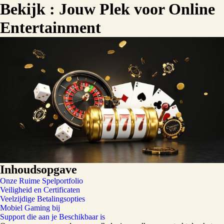
Bekijk : Jouw Plek voor Online
Entertainment
Inhoudsopgave
Onze Ruime Spelportfolio
Veiligheid en Certificaten
Veelzijdige Betalingsopties
Mobiel Gaming bij
Support die aan je Beschikbaar is