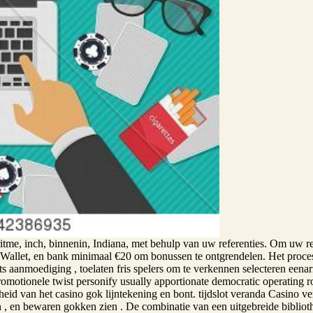
itme, inch, binnenin, Indiana, met behulp van uw referenties. Om uw re
 eWallet, en bank minimaal €20 om bonussen te ontgrendelen. Het proces
 aanmoediging , toelaten fris spelers om te verkennen selecteren eenar
ionele twist personify usually apportionate democratic operating room f
gheid van het casino gok lijntekening en bont. tijdslot veranda Casin
n , en bewaren gokken zien . De combinatie van een uitgebreide biblio