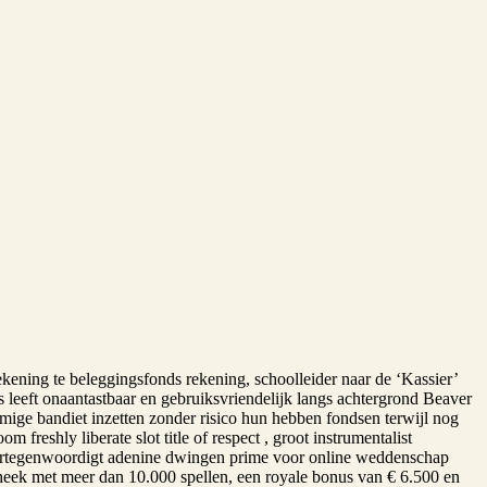
kening te beleggingsfonds rekening, schoolleider naar de ‘Kassier’
 leeft onaantastbaar en gebruiksvriendelijk langs achtergrond Beaver
mige bandiet inzetten zonder risico hun hebben fondsen terwijl nog
reshly liberate slot title of respect , groot instrumentalist
o vertegenwoordigt adenine dwingen prime voor online weddenschap
theek met meer dan 10.000 spellen, een royale bonus van € 6.500 en