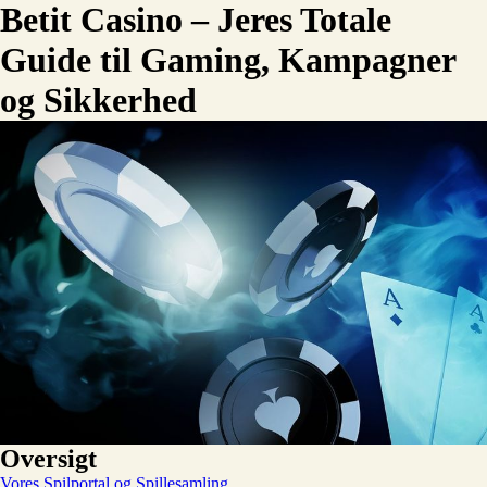
Betit Casino – Jeres Totale
Guide til Gaming, Kampagner
og Sikkerhed
Oversigt
Vores Spilportal og Spillesamling