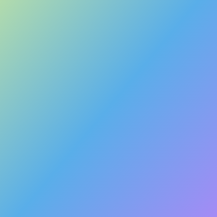
BetRepublic Casino – Din Totala
Guide till Spelupplevelsen
Översikt
Vårt Omfattande Spelutbud
Enkla Betalningsalternativ och Transaktioner
Fördelaktiga Bonusar för Alla Spelare
Casinoupplevelse på Bärbara Enheter
Kundsupport som Ställer Dig i Centrum
Vårt imponerande Breda Spelutbud
Hos
https://betrepublic.se
har vi presenterat över 5000 spelautomater
från industrins ledande utvecklare. Vårt stora sortiment sträcker sig
över klassiska slots, avancerade slots, ackumulerade jackpottar och
live- bordsspel som tar dig direkt till en verklig casinomiljö.
Partnerskapet med partners som NetEnt, Microgaming, Evolution
Gaming och Pragmatic Play garanterar att du ständigt får åtkomst till
de nyaste släppen och mest omtyckta klassikerna. Våra videoslots ger
varierade teman från forntida civilisationer till futuristiska äventyr,
medan bordsspelen erbjuder flera varianter av blackjack, roulette,
baccarat och poker.
Våra mest Mest Populära Spelkategorier
Progressiva jackpot Jackpotspel:
Mega Moolah, Divine Fortune och
Mega Fortune Dreams med pooler som regelbundet överstiger 10