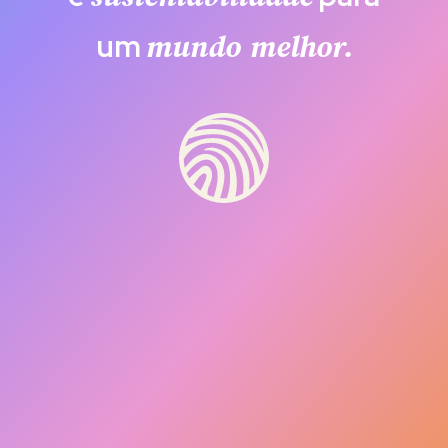
Upp till tjugofyra
E-plånböcker
Direkt
100 SEK
timmar
u
m
m
u
n
d
o
m
e
l
h
o
r.
tio till trettio
Kryptovalutor
Upp till 24 timmar
150 SEK
minuter
Vårt huvudsakliga mål är att behandla alla uttagsförfrågningar inom
tjugofyra timmar efter verifiering. För medlemmar som använder
kryptovalutor tar emot vi Bitcoin, Ethereum och LTC, vilket ger extra
integritet och ofta snabbare transaktioner.
Fördelaktiga Erbjudanden för Samtliga
Spelare
BetRepublic Casino tillhandahåller konkurrenskraftiga bonuspaket
som är skapade för att öka din budget. Vårt generösa välkomstbonus
förenar matchningsbonusar med gratissnurr, medan lojala kunder får
tillgång till veckovisa kampanjer, cashback-program och exklusiva
VIP-fördelar.
Våra olika Bonuskategorier och Förmåner
Registreringsbonus:
Fördelade bonusar över multipla insättningar
med attraktiva omsättningskrav på trettiofem gånger bonusbeloppet
Reload-erbjudanden:
Veckovisa erbjudanden för befintliga spelare
med bonus upp till femtio procent på insättningar
Cashback-program:
Återbetalning på förluster varje måndag, upp till
10% beroende på VIP-nivå
VIP-klubb:
Exklusiva turneringar, dedikerad account manager,