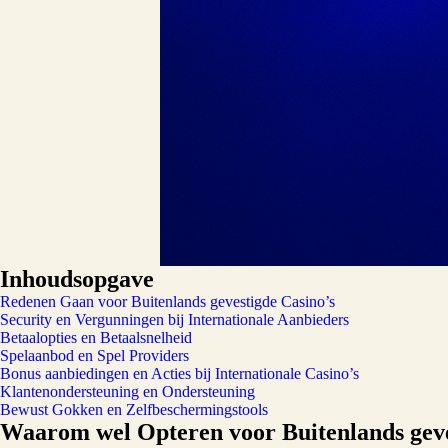
Inhoudsopgave
Redenen Gaan voor Buitenlands gevestigde Casino’s
Security en Vergunningen bij Internationale Aanbieders
Betaalopties en Betaalsnelheid
Spelaanbod en Spel Providers
Bonus aanbiedingen en Acties bij Internationale Casino’s
Klantenondersteuning en Ondersteuning
Bewust Gokken en Zelfbeschermingstools
Waarom wel Opteren voor Buitenlands geve