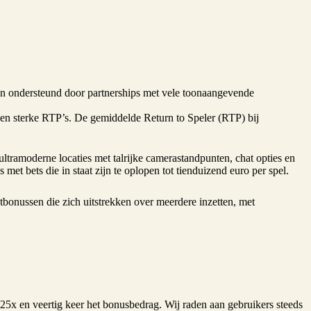
en ondersteund door partnerships met vele toonaangevende
en sterke RTP’s. De gemiddelde Return to Speler (RTP) bij
ltramoderne locaties met talrijke camerastandpunten, chat opties en
met bets die in staat zijn te oplopen tot tienduizend euro per spel.
bonussen die zich uitstrekken over meerdere inzetten, met
5x en veertig keer het bonusbedrag. Wij raden aan gebruikers steeds