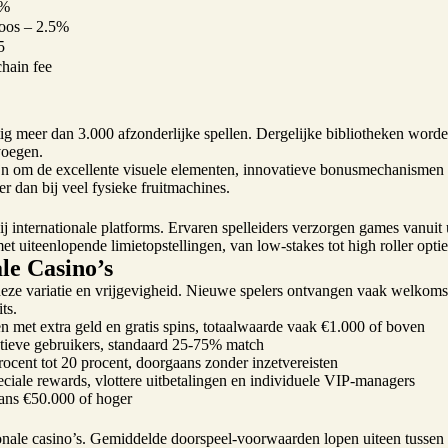
2%
oos – 2.5%
5
hain fee
g meer dan 3.000 afzonderlijke spellen. Dergelijke bibliotheken word
voegen.
n om de excellente visuele elementen, innovatieve bonusmechanismen 
r dan bij veel fysieke fruitmachines.
 internationale platforms. Ervaren spelleiders verzorgen games vanuit u
 uiteenlopende limietopstellingen, van low-stakes tot high roller opties 
le Casino’s
eze variatie en vrijgevigheid. Nieuwe spelers ontvangen vaak welkomst
ts.
en met extra geld en gratis spins, totaalwaarde vaak €1.000 of boven
tieve gebruikers, standaard 25-75% match
rocent tot 20 procent, doorgaans zonder inzetvereisten
eciale rewards, vlottere uitbetalingen en individuele VIP-managers
ans €50.000 of hoger
nale casino’s. Gemiddelde doorspeel-voorwaarden lopen uiteen tussen 2