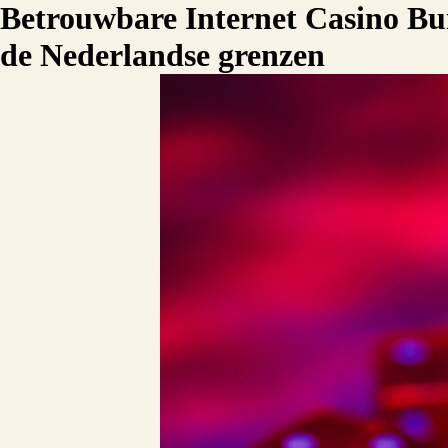
Betrouwbare Internet Casino Bu
de Nederlandse grenzen