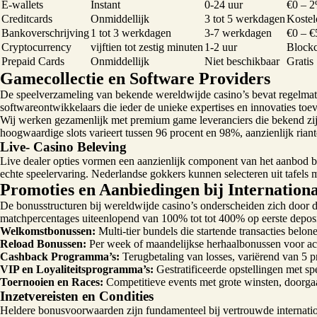
E-wallets
Instant
0-24 uur
€0 – 
Creditcards
Onmiddellijk
3 tot 5 werkdagen
Kostel
Bankoverschrijving
1 tot 3 werkdagen
3-7 werkdagen
€0 – €
Cryptocurrency
vijftien tot zestig minuten
1-2 uur
Blockc
Prepaid Cards
Onmiddellijk
Niet beschikbaar
Gratis
Gamecollectie en Software Providers
De speelverzameling van bekende wereldwijde casino’s bevat regelmati
softwareontwikkelaars die ieder de unieke expertises en innovaties toe
Wij werken gezamenlijk met premium game leveranciers die bekend zij
hoogwaardige slots varieert tussen 96 procent en 98%, aanzienlijk riante
Live- Casino Beleving
Live dealer opties vormen een aanzienlijk component van het aanbod bij
echte speelervaring. Nederlandse gokkers kunnen selecteren uit tafels met
Promoties en Aanbiedingen bij Internationa
De bonusstructuren bij wereldwijde casino’s onderscheiden zich door d
matchpercentages uiteenlopend van 100% tot tot 400% op eerste deposi
Welkomstbonussen:
Multi-tier bundels die startende transacties belon
Reload Bonussen:
Per week of maandelijkse herhaalbonussen voor ac
Cashback Programma’s:
Terugbetaling van losses, variërend van 5 p
VIP en Loyaliteitsprogramma’s:
Gestratificeerde opstellingen met sp
Toernooien en Races:
Competitieve events met grote winsten, doorga
Inzetvereisten en Condities
Heldere bonusvoorwaarden zijn fundamenteel bij vertrouwde internatio