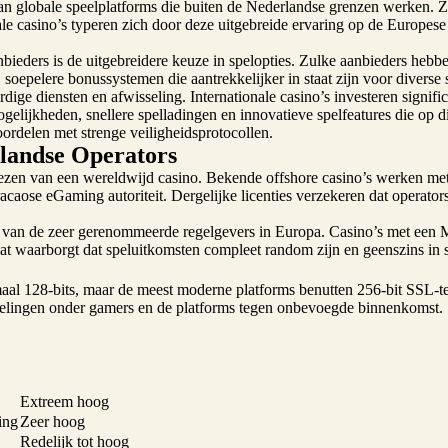
aan globale speelplatforms die buiten de Nederlandse grenzen werken. 
onale casino’s typeren zich door deze uitgebreide ervaring op de Eur
ieders is de uitgebreidere keuze in spelopties. Zulke aanbieders hebbe
soepelere bonussystemen die aantrekkelijker in staat zijn voor diverse s
dige diensten en afwisseling. Internationale casino’s investeren signifi
lijkheden, snellere spelladingen en innovatieve spelfeatures die op di
ordelen met strenge veiligheidsprotocollen.
rlandse Operators
kiezen van een wereldwijd casino. Bekende offshore casino’s werken me
aose eGaming autoriteit. Dergelijke licenties verzekeren dat operator
n van de zeer gerenommeerde regelgevers in Europa. Casino’s met een 
waarborgt dat speluitkomsten compleet random zijn en geenszins in st
al 128-bits, maar de meest moderne platforms benutten 256-bit SSL-tec
wisselingen onder gamers en de platforms tegen onbevoegde binnenkomst.
Extreem hoog
ing
Zeer hoog
Redelijk tot hoog