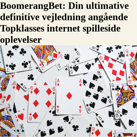
BoomerangBet: Din ultimative
definitive vejledning angående
Topklasses internet spilleside
oplevelser