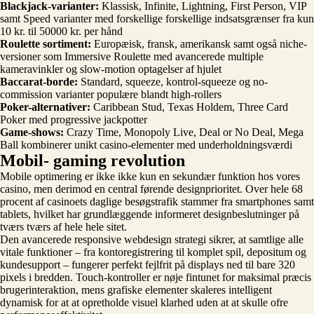
Blackjack-varianter:
Klassisk, Infinite, Lightning, First Person, VIP
samt Speed varianter med forskellige forskellige indsatsgrænser fra kun
10 kr. til 50000 kr. per hånd
Roulette sortiment:
Europæisk, fransk, amerikansk samt også niche-
versioner som Immersive Roulette med avancerede multiple
kameravinkler og slow-motion optagelser af hjulet
Baccarat-borde:
Standard, squeeze, kontrol-squeeze og no-
commission varianter populære blandt high-rollers
Poker-alternativer:
Caribbean Stud, Texas Holdem, Three Card
Poker med progressive jackpotter
Game-shows:
Crazy Time, Monopoly Live, Deal or No Deal, Mega
Ball kombinerer unikt casino-elementer med underholdningsværdi
Mobil- gaming revolution
Mobile optimering er ikke ikke kun en sekundær funktion hos vores
casino, men derimod en central førende designprioritet. Over hele 68
procent af casinoets daglige besøgstrafik stammer fra smartphones samt
tablets, hvilket har grundlæggende informeret designbeslutninger på
tværs tværs af hele hele sitet.
Den avancerede responsive webdesign strategi sikrer, at samtlige alle
vitale funktioner – fra kontoregistrering til komplet spil, depositum og
kundesupport – fungerer perfekt fejlfrit på displays ned til bare 320
pixels i bredden. Touch-kontroller er nøje fintunet for maksimal præcis
brugerinteraktion, mens grafiske elementer skaleres intelligent
dynamisk for at at opretholde visuel klarhed uden at at skulle ofre