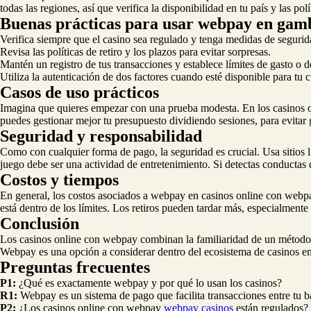
todas las regiones, así que verifica la disponibilidad en tu país y las polí
Buenas prácticas para usar webpay en gam
Verifica siempre que el casino sea regulado y tenga medidas de segurid
Revisa las políticas de retiro y los plazos para evitar sorpresas.
Mantén un registro de tus transacciones y establece límites de gasto o d
Utiliza la autenticación de dos factores cuando esté disponible para tu 
Casos de uso prácticos
Imagina que quieres empezar con una prueba modesta. En los casinos o
puedes gestionar mejor tu presupuesto dividiendo sesiones, para evitar 
Seguridad y responsabilidad
Como con cualquier forma de pago, la seguridad es crucial. Usa sitios li
juego debe ser una actividad de entretenimiento. Si detectas conductas 
Costos y tiempos
En general, los costos asociados a webpay en casinos online con webp
está dentro de los límites. Los retiros pueden tardar más, especialmente
Conclusión
Los casinos online con webpay combinan la familiaridad de un método d
Webpay es una opción a considerar dentro del ecosistema de casinos en lí
Preguntas frecuentes
P1:
¿Qué es exactamente webpay y por qué lo usan los casinos?
R1:
Webpay es un sistema de pago que facilita transacciones entre tu ba
P2:
¿Los casinos online con webpay
webpay casinos
están regulados?