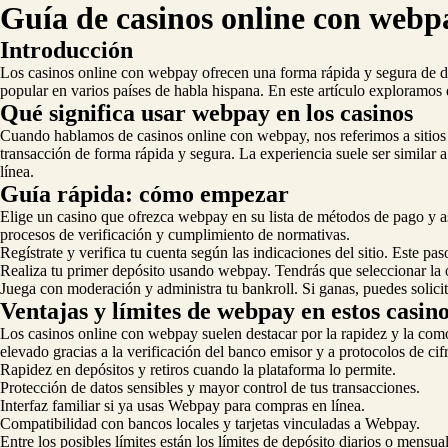
Guía de casinos online con webp
Introducción
Los casinos online con webpay ofrecen una forma rápida y segura de de
popular en varios países de habla hispana. En este artículo exploramos
Qué significa usar webpay en los casinos
Cuando hablamos de casinos online con webpay, nos referimos a sitios
transacción de forma rápida y segura. La experiencia suele ser similar
línea.
Guía rápida: cómo empezar
Elige un casino que ofrezca webpay en su lista de métodos de pago y ase
procesos de verificación y cumplimiento de normativas.
Regístrate y verifica tu cuenta según las indicaciones del sitio. Este pas
Realiza tu primer depósito usando webpay. Tendrás que seleccionar la op
Juega con moderación y administra tu bankroll. Si ganas, puedes solicit
Ventajas y límites de webpay en estos casin
Los casinos online con webpay suelen destacar por la rapidez y la como
elevado gracias a la verificación del banco emisor y a protocolos de cif
Rapidez en depósitos y retiros cuando la plataforma lo permite.
Protección de datos sensibles y mayor control de tus transacciones.
Interfaz familiar si ya usas Webpay para compras en línea.
Compatibilidad con bancos locales y tarjetas vinculadas a Webpay.
Entre los posibles límites están los límites de depósito diarios o mens