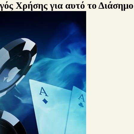
ός Χρήσης για αυτό το Διάσημο