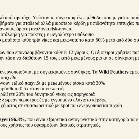
κά από την τύχη. Υφίστανται συγκεκριμένες μέθοδοι που μεγιστοποιούν
ήματα για σταθερά αλλά μικρότερα κέρδη με πιθανότητα επιτυχίας πε
νοντας άριστη αναλογία risk-reward
κατάλληλη για παίκτες με μεγαλύτερο υπόλοιπο
 μετά από κάθε τρία νίκες και μειώνετε το κατά 50% μετά από δύο συ
πων
που επαναλαμβάνονται κάθε 8-12 γύρους. Οι έμπειροι χρήστες παρ
ην τάση να διαθέτουν 15 τοις εκατό μειωμένους ρίσκα σε σύγκριση με
ενεργοποιούνται με συγκεκριμένες συνθήκες. Τα
Wild Feathers
εμφα
παιχνίδι.
νουν ειδικό παιχνίδι με μειωμένους ρίσκα κατά 30%
πρόσθετο 0.5x στον συντελεστή
ρδίζετε 20% του δυνητικού νίκης ως παρηγοριά
δωρεάν περιστροφές με εγγυημένο ελάχιστο κέρδος
ιχήματος σε συσσωρευτικό jackpot που ενεργοποιείται τυχαία
ayer) 96.8%
, που είναι εξαιρετικά ανταγωνιστικό στην κατηγορία των
τους χρήστες που εφαρμόζουν βασικές στρατηγικές.