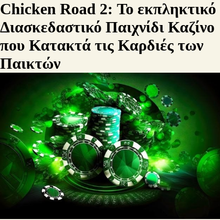
Chicken Road 2: Το εκπληκτικό
Διασκεδαστικό Παιχνίδι Καζίνο
που Κατακτά τις Καρδιές των
Παικτών