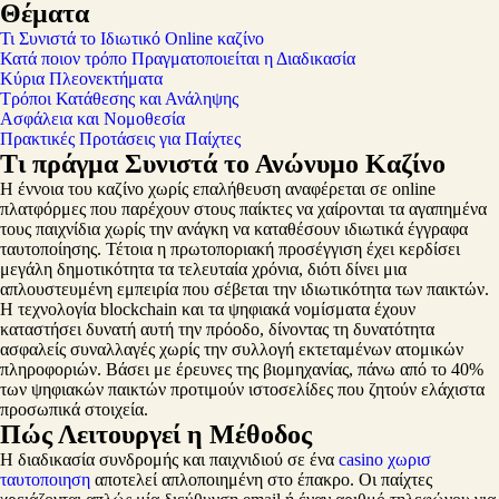
Θέματα
Τι Συνιστά το Ιδιωτικό Online καζίνο
Κατά ποιον τρόπο Πραγματοποιείται η Διαδικασία
Κύρια Πλεονεκτήματα
Τρόποι Κατάθεσης και Ανάληψης
Ασφάλεια και Νομοθεσία
Πρακτικές Προτάσεις για Παίχτες
Τι πράγμα Συνιστά το Ανώνυμο Καζίνο
Η έννοια του καζίνο χωρίς επαλήθευση αναφέρεται σε online
πλατφόρμες που παρέχουν στους παίκτες να χαίρονται τα αγαπημένα
τους παιχνίδια χωρίς την ανάγκη να καταθέσουν ιδιωτικά έγγραφα
ταυτοποίησης. Τέτοια η πρωτοποριακή προσέγγιση έχει κερδίσει
μεγάλη δημοτικότητα τα τελευταία χρόνια, διότι δίνει μια
απλουστευμένη εμπειρία που σέβεται την ιδιωτικότητα των παικτών.
Η τεχνολογία blockchain και τα ψηφιακά νομίσματα έχουν
καταστήσει δυνατή αυτή την πρόοδο, δίνοντας τη δυνατότητα
ασφαλείς συναλλαγές χωρίς την συλλογή εκτεταμένων ατομικών
πληροφοριών. Βάσει με έρευνες της βιομηχανίας, πάνω από το 40%
των ψηφιακών παικτών προτιμούν ιστοσελίδες που ζητούν ελάχιστα
προσωπικά στοιχεία.
Πώς Λειτουργεί η Μέθοδος
Η διαδικασία συνδρομής και παιχνιδιού σε ένα
casino χωρισ
ταυτοποιηση
αποτελεί απλοποιημένη στο έπακρο. Οι παίχτες