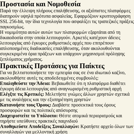
Προστασία και Νομοθεσία
Παρά την έλλειψη πλήρους επαλήθευσης, οι αξιόπιστες πλατφόρμες
διατηρούν υψηλά πρότυπα ασφαλείας. Εφαρμόζουν κρυπτογράφηση
SSL 256-bit, την ίδια τεχνολογία που ασφαλίζει τις τραπεζικές πράξεις
παγκοσμίως.
Η νομιμότητα αυτών αυτών των πλατφορμών εξαρτάται από τη
δικαιοδοσία στην οποία λειτουργούν. Αρκετές κατέχουν άδειες
λειτουργίας από έγκυρες ρυθμιστικές αρχές που επιτρέπουν
απλοποιημένες διαδικασίες επαλήθευσης, όταν ακολουθούνται
συγκεκριμένα όρια πράξεων και υπάρχουν μηχανισμοί πρόληψης
ξεπλύματος χρήματος.
Πρακτικές Προτάσεις για Παίκτες
Για να βελτιστοποιήσετε την εμπειρία σας σε ένα ιδιωτικό καζίνο,
ακολουθήστε αυτές τις αποδεδειγμένες συμβουλές:
Επαληθεύστε την Άδεια:
Βεβαιωθείτε ότι η πλατφόρμα διαθέτει
έγκυρη άδεια λειτουργίας από αναγνωρισμένη ρυθμιστική αρχή
Ελέγξτε τις Κριτικές:
Μελετήστε γνώμες άλλων χρηστών σχετικά
με τις αναλήψεις και την εξυπηρέτηση χρηστών
Κατανοήστε τους Όρους:
Διαβάστε προσεκτικά τους όρους
προσφορών και τις πολιτικές απόσυρσης
Διαχειριστείτε το Υπόλοιπο:
Θέστε ατομικά περιορισμούς και
τηρήστε υπεύθυνες πρακτικές παιχνιδιού
Αποθηκεύστε Αποδείξεις Συναλλαγών:
Κρατήστε αρχείο όλων των
συναλλαγών για μελλοντική χρήση