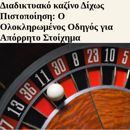
Διαδικτυακό καζίνο Δίχως
Πιστοποίηση: Ο
Ολοκληρωμένος Οδηγός για
Απόρρητο Στοίχημα