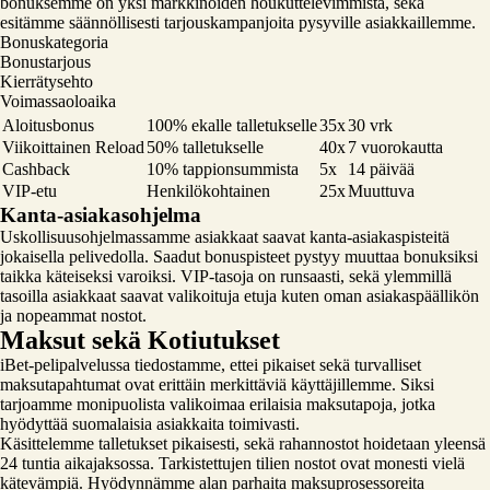
bonuksemme on yksi markkinoiden houkuttelevimmista, sekä
esitämme säännöllisesti tarjouskampanjoita pysyville asiakkaillemme.
Bonuskategoria
Bonustarjous
Kierrätysehto
Voimassaoloaika
Aloitusbonus
100% ekalle talletukselle
35x
30 vrk
Viikoittainen Reload
50% talletukselle
40x
7 vuorokautta
Cashback
10% tappionsummista
5x
14 päivää
VIP-etu
Henkilökohtainen
25x
Muuttuva
Kanta-asiakasohjelma
Uskollisuusohjelmassamme asiakkaat saavat kanta-asiakaspisteitä
jokaisella pelivedolla. Saadut bonuspisteet pystyy muuttaa bonuksiksi
taikka käteiseksi varoiksi. VIP-tasoja on runsaasti, sekä ylemmillä
tasoilla asiakkaat saavat valikoituja etuja kuten oman asiakaspäällikön
ja nopeammat nostot.
Maksut sekä Kotiutukset
iBet-pelipalvelussa tiedostamme, ettei pikaiset sekä turvalliset
maksutapahtumat ovat erittäin merkittäviä käyttäjillemme. Siksi
tarjoamme monipuolista valikoimaa erilaisia maksutapoja, jotka
hyödyttää suomalaisia asiakkaita toimivasti.
Käsittelemme talletukset pikaisesti, sekä rahannostot hoidetaan yleensä
24 tuntia aikajaksossa. Tarkistettujen tilien nostot ovat monesti vielä
kätevämpiä. Hyödynnämme alan parhaita maksuprosessoreita