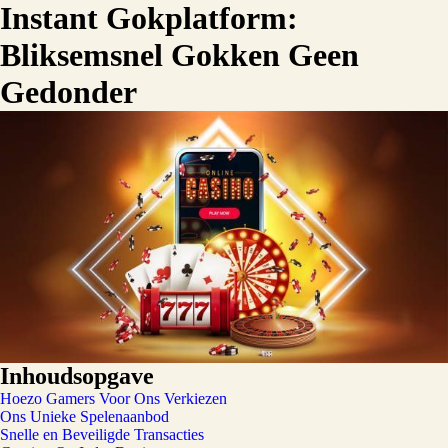
Instant Gokplatform:
Bliksemsnel Gokken Geen
Gedonder
Inhoudsopgave
Hoezo Gamers Voor Ons Verkiezen
Ons Unieke Spelenaanbod
Snelle en Beveiligde Transacties