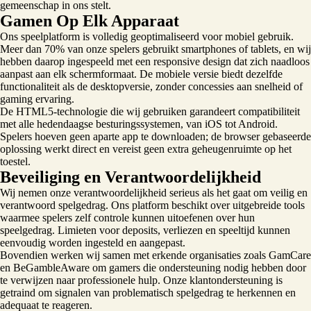
gemeenschap in ons stelt.
Gamen Op Elk Apparaat
Ons speelplatform is volledig geoptimaliseerd voor mobiel gebruik.
Meer dan 70% van onze spelers gebruikt smartphones of tablets, en wij
hebben daarop ingespeeld met een responsive design dat zich naadloos
aanpast aan elk schermformaat. De mobiele versie biedt dezelfde
functionaliteit als de desktopversie, zonder concessies aan snelheid of
gaming ervaring.
De HTML5-technologie die wij gebruiken garandeert compatibiliteit
met alle hedendaagse besturingssystemen, van iOS tot Android.
Spelers hoeven geen aparte app te downloaden; de browser gebaseerde
oplossing werkt direct en vereist geen extra geheugenruimte op het
toestel.
Beveiliging en Verantwoordelijkheid
Wij nemen onze verantwoordelijkheid serieus als het gaat om veilig en
verantwoord spelgedrag. Ons platform beschikt over uitgebreide tools
waarmee spelers zelf controle kunnen uitoefenen over hun
speelgedrag. Limieten voor deposits, verliezen en speeltijd kunnen
eenvoudig worden ingesteld en aangepast.
Bovendien werken wij samen met erkende organisaties zoals GamCare
en BeGambleAware om gamers die ondersteuning nodig hebben door
te verwijzen naar professionele hulp. Onze klantondersteuning is
getraind om signalen van problematisch spelgedrag te herkennen en
adequaat te reageren.