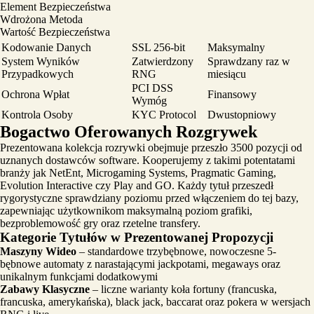
Element Bezpieczeństwa
Wdrożona Metoda
Wartość Bezpieczeństwa
Kodowanie Danych
SSL 256-bit
Maksymalny
System Wyników
Zatwierdzony
Sprawdzany raz w
Przypadkowych
RNG
miesiącu
PCI DSS
Ochrona Wpłat
Finansowy
Wymóg
Kontrola Osoby
KYC Protocol
Dwustopniowy
Bogactwo Oferowanych Rozgrywek
Prezentowana kolekcja rozrywki obejmuje przeszło 3500 pozycji od
uznanych dostawców software. Kooperujemy z takimi potentatami
branży jak NetEnt, Microgaming Systems, Pragmatic Gaming,
Evolution Interactive czy Play and GO. Każdy tytuł przeszedł
rygorystyczne sprawdziany poziomu przed włączeniem do tej bazy,
zapewniając użytkownikom maksymalną poziom grafiki,
bezproblemowość gry oraz rzetelne transfery.
Kategorie Tytułów w Prezentowanej Propozycji
Maszyny Wideo
– standardowe trzybębnowe, nowoczesne 5-
bębnowe automaty z narastającymi jackpotami, megaways oraz
unikalnym funkcjami dodatkowymi
Zabawy Klasyczne
– liczne warianty koła fortuny (francuska,
francuska, amerykańska), black jack, baccarat oraz pokera w wersjach