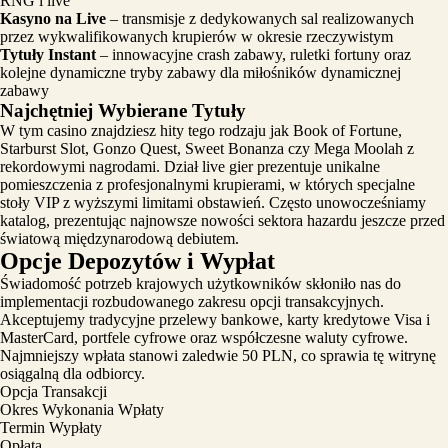
RNG i live
Kasyno na Live
– transmisje z dedykowanych sal realizowanych
przez wykwalifikowanych krupierów w okresie rzeczywistym
Tytuły Instant
– innowacyjne crash zabawy, ruletki fortuny oraz
kolejne dynamiczne tryby zabawy dla miłośników dynamicznej
zabawy
Najchętniej Wybierane Tytuły
W tym casino znajdziesz hity tego rodzaju jak Book of Fortune,
Starburst Slot, Gonzo Quest, Sweet Bonanza czy Mega Moolah z
rekordowymi nagrodami. Dział live gier prezentuje unikalne
pomieszczenia z profesjonalnymi krupierami, w których specjalne
stoły VIP z wyższymi limitami obstawień. Często unowocześniamy
katalog, prezentując najnowsze nowości sektora hazardu jeszcze przed
światową międzynarodową debiutem.
Opcje Depozytów i Wypłat
Świadomość potrzeb krajowych użytkowników skłoniło nas do
implementacji rozbudowanego zakresu opcji transakcyjnych.
Akceptujemy tradycyjne przelewy bankowe, karty kredytowe Visa i
MasterCard, portfele cyfrowe oraz współczesne waluty cyfrowe.
Najmniejszy wpłata stanowi zaledwie 50 PLN, co sprawia tę witrynę
osiągalną dla odbiorcy.
Opcja Transakcji
Okres Wykonania Wpłaty
Termin Wypłaty
Opłata