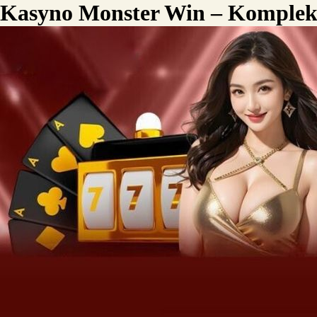
Kasyno Monster Win – Kompleks