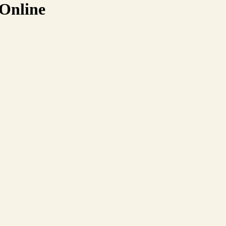
Online