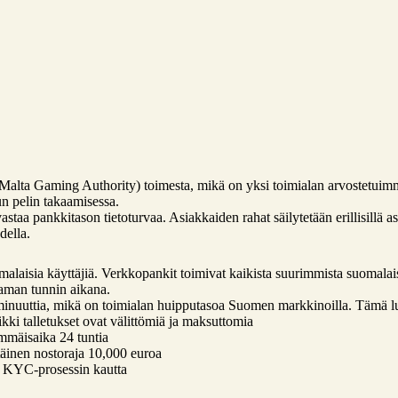
ta Gaming Authority) toimesta, mikä on yksi toimialan arvostetuimmis
un pelin takaamisessa.
aa pankkitason tietoturvaa. Asiakkaiden rahat säilytetään erillisillä as
della.
aisia käyttäjiä. Verkkopankit toimivat kaikista suurimmista suomalaisist
utaman tunnin aikana.
 minuuttia, mikä on toimialan huipputasoa Suomen markkinoilla. Tämä 
ki talletukset ovat välittömiä ja maksuttomia
mmäisaika 24 tuntia
äinen nostoraja 10,000 euroa
n KYC-prosessin kautta