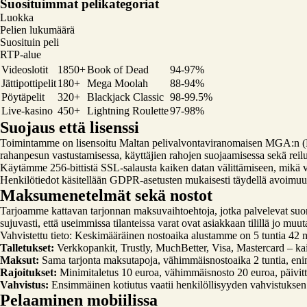
Suosituimmat pelikategoriat
Luokka
Pelien lukumäärä
Suosituin peli
RTP-alue
Videoslotit
1850+
Book of Dead
94-97%
Jättipottipelit
180+
Mega Moolah
88-94%
Pöytäpelit
320+
Blackjack Classic
98-99.5%
Live-kasino
450+
Lightning Roulette
97-98%
Suojaus että lisenssi
Toimintamme on lisensoitu Maltan pelivalvontaviranomaisen MGA:n (Mal
rahanpesun vastustamisessa, käyttäjien rahojen suojaamisessa sekä reil
Käytämme 256-bittistä SSL-salausta kaiken datan välittämiseen, mikä vast
Henkilötiedot käsitellään GDPR-asetusten mukaisesti täydellä avoimuu
Maksumenetelmät sekä nostot
Tarjoamme kattavan tarjonnan maksuvaihtoehtoja, jotka palvelevat suomal
sujuvasti, että useimmissa tilanteissa varat ovat asiakkaan tilillä jo mu
Vahvistettu tieto: Keskimääräinen nostoaika alustamme on 5 tuntia 42
Talletukset:
Verkkopankit, Trustly, MuchBetter, Visa, Mastercard – kaik
Maksut:
Sama tarjonta maksutapoja, vähimmäisnostoaika 2 tuntia, eni
Rajoitukset:
Minimitaletus 10 euroa, vähimmäisnosto 20 euroa, päivitt
Vahvistus:
Ensimmäinen kotiutus vaatii henkilöllisyyden vahvistukse
Pelaaminen mobiilissa