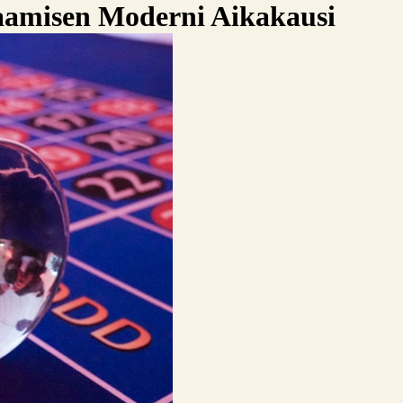
aamisen Moderni Aikakausi