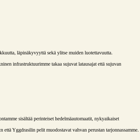
uutta, läpinäkyvyyttä sekä ylitse muiden luotettavuutta.
inen infrastruktuurimme takaa sujuvat latausajat että sujuvan
arjontamme sisältää perinteiset hedelmäautomaatit, nykyaikaiset
O:n että Yggdrasilin pelit muodostavat vahvan perustan tarjonnassamme.