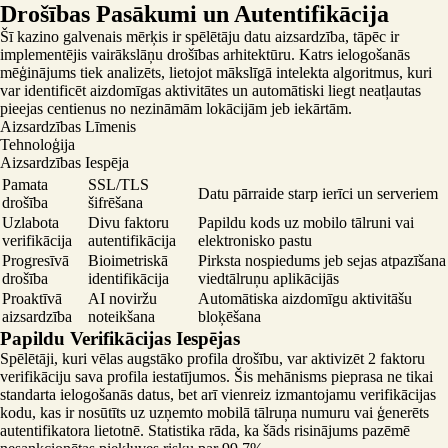
Drošības Pasākumi un Autentifikācija
Šī kazino galvenais mērķis ir spēlētāju datu aizsardzība, tāpēc ir
implementējis vairākslāņu drošības arhitektūru. Katrs ielogošanās
mēģinājums tiek analizēts, lietojot mākslīgā intelekta algoritmus, kuri
var identificēt aizdomīgas aktivitātes un automātiski liegt neatļautas
pieejas centienus no nezināmām lokācijām jeb iekārtām.
Aizsardzības Līmenis
Tehnoloģija
Aizsardzības Iespēja
Pamata
SSL/TLS
Datu pārraide starp ierīci un serveriem
drošība
šifrēšana
Uzlabota
Divu faktoru
Papildu kods uz mobilo tālruni vai
verifikācija
autentifikācija
elektronisko pastu
Progresīvā
Bioimetriskā
Pirksta nospiedums jeb sejas atpazīšana
drošība
identifikācija
viedtālruņu aplikācijās
Proaktīvā
AI noviržu
Automātiska aizdomīgu aktivitāšu
aizsardzība
noteikšana
bloķēšana
Papildu Verifikācijas Iespējas
Spēlētāji, kuri vēlas augstāko profila drošību, var aktivizēt 2 faktoru
verifikāciju sava profila iestatījumos. Šis mehānisms pieprasa ne tikai
standarta ielogošanās datus, bet arī vienreiz izmantojamu verifikācijas
kodu, kas ir nosūtīts uz uzņemto mobilā tālruņa numuru vai ģenerēts
autentifikatora lietotnē. Statistika rāda, ka šāds risinājums pazēmē