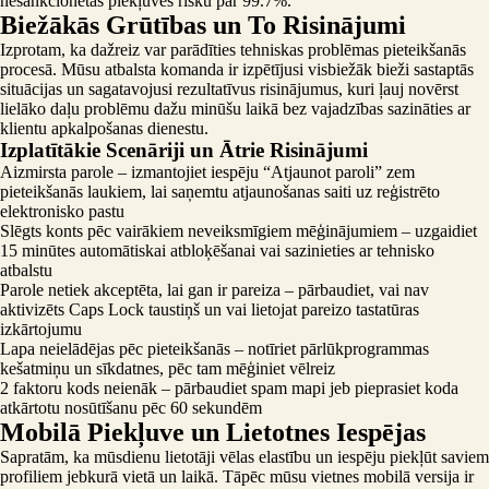
nesankcionētas piekļuves risku par 99.7%.
Biežākās Grūtības un To Risinājumi
Izprotam, ka dažreiz var parādīties tehniskas problēmas pieteikšanās
procesā. Mūsu atbalsta komanda ir izpētījusi visbiežāk bieži sastaptās
situācijas un sagatavojusi rezultatīvus risinājumus, kuri ļauj novērst
lielāko daļu problēmu dažu minūšu laikā bez vajadzības sazināties ar
klientu apkalpošanas dienestu.
Izplatītākie Scenāriji un Ātrie Risinājumi
Aizmirsta parole – izmantojiet iespēju “Atjaunot paroli” zem
pieteikšanās laukiem, lai saņemtu atjaunošanas saiti uz reģistrēto
elektronisko pastu
Slēgts konts pēc vairākiem neveiksmīgiem mēģinājumiem – uzgaidiet
15 minūtes automātiskai atbloķēšanai vai sazinieties ar tehnisko
atbalstu
Parole netiek akceptēta, lai gan ir pareiza – pārbaudiet, vai nav
aktivizēts Caps Lock taustiņš un vai lietojat pareizo tastatūras
izkārtojumu
Lapa neielādējas pēc pieteikšanās – notīriet pārlūkprogrammas
kešatmiņu un sīkdatnes, pēc tam mēģiniet vēlreiz
2 faktoru kods neienāk – pārbaudiet spam mapi jeb pieprasiet koda
atkārtotu nosūtīšanu pēc 60 sekundēm
Mobilā Piekļuve un Lietotnes Iespējas
Sapratām, ka mūsdienu lietotāji vēlas elastību un iespēju piekļūt saviem
profiliem jebkurā vietā un laikā. Tāpēc mūsu vietnes mobilā versija ir