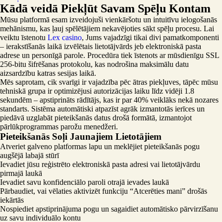
Kādā veidā Piekļūt Savam Spēļu Kontam
Mūsu platformā esam izveidojuši vienkāršotu un intuitīvu ielogošanās
mehānismu, kas ļauj spēlētājiem nekavējoties sākt spēļu procesu. Lai
veiktu īstenotu
Lex casino
, Jums vajadzīgi tikai divi pamatkomponenti
– ierakstīšanās laikā izvēlētais lietotājvārds jeb elektroniskā pasta
adrese un personīgā parole. Procedūra tiek īstenots ar mūsdienīgu SSL
256-bitu šifrēšanas protokolu, kas nodrošina maksimālu datu
aizsardzību katras sesijas laikā.
Mēs saprotam, cik svarīgi ir vajadzība pēc ātras piekļuves, tāpēc mūsu
tehniskā grupa ir optimizējusi autorizācijas laiku līdz vidēji 1.8
sekundēm – apstiprināts rādītājs, kas ir par 40% veiklāks nekā nozares
standarts. Sistēma automātiski atpazīst agrāk izmantotās ierīces un
piedāvā uzglabāt pieteikšanās datus drošā formātā, izmantojot
pārlūkprogrammas parožu menedžeri.
Pieteikšanās Soļi Jaunajiem Lietotājiem
Atveriet galveno platformas lapu un meklējiet pieteikšanās pogu
augšējā labajā stūrī
Ievadiet jūsu reģistrēto elektroniskā pasta adresi vai lietotājvārdu
pirmajā laukā
Ievadiet savu konfidenciālo paroli otrajā ievades laukā
Pārbaudiet, vai vēlaties aktivizēt funkciju “Atcerēties mani” drošās
iekārtās
Nospiediet apstiprinājuma pogu un sagaidiet automātisko pārvirzīšanu
uz savu individuālo kontu