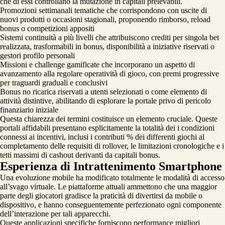
che di essi controllano la mutazione in capitali prelevabili.
Promozioni settimanali tematiche che corrispondono con uscite di
nuovi prodotti o occasioni stagionali, proponendo rimborso, reload
bonus o competizioni appositi
Sistemi continuità a più livelli che attribuiscono crediti per singola bet
realizzata, trasformabili in bonus, disponibilità a iniziative riservati o
gestori profilo personali
Missioni e challenge gamificate che incorporano un aspetto di
avanzamento alla regolare operatività di gioco, con premi progressive
per traguardi graduali e conclusivi
Bonus no ricarica riservati a utenti selezionati o come elemento di
attività distintive, abilitando di esplorare la portale privo di pericolo
finanziario iniziale
Questa chiarezza dei termini costituisce un elemento cruciale. Queste
portali affidabili presentano esplicitamente la totalità dei i condizioni
connessi ai incentivi, inclusi i contributi % dei differenti giochi al
completamento delle requisiti di rollover, le limitazioni cronologiche e i
tetti massimi di cashout derivanti da capitali bonus.
Esperienza di Intrattenimento Smartphone
Una evoluzione mobile ha modificato totalmente le modalità di accesso
all’svago virtuale. Le piattaforme attuali ammettono che una maggior
parte degli giocatori gradisce la praticità di divertirsi da mobile o
dispositivo, e hanno conseguentemente perfezionato ogni componente
dell’interazione per tali apparecchi.
Queste applicazioni specifiche forniscono performance migliori