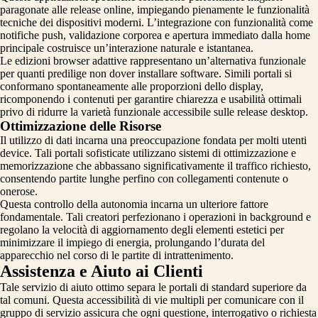
paragonate alle release online, impiegando pienamente le funzionalità
tecniche dei dispositivi moderni. L’integrazione con funzionalità come
notifiche push, validazione corporea e apertura immediato dalla home
principale costruisce un’interazione naturale e istantanea.
Le edizioni browser adattive rappresentano un’alternativa funzionale
per quanti predilige non dover installare software. Simili portali si
conformano spontaneamente alle proporzioni dello display,
ricomponendo i contenuti per garantire chiarezza e usabilità ottimali
privo di ridurre la varietà funzionale accessibile sulle release desktop.
Ottimizzazione delle Risorse
Il utilizzo di dati incarna una preoccupazione fondata per molti utenti
device. Tali portali sofisticate utilizzano sistemi di ottimizzazione e
memorizzazione che abbassano significativamente il traffico richiesto,
consentendo partite lunghe perfino con collegamenti contenute o
onerose.
Questa controllo della autonomia incarna un ulteriore fattore
fondamentale. Tali creatori perfezionano i operazioni in background e
regolano la velocità di aggiornamento degli elementi estetici per
minimizzare il impiego di energia, prolungando l’durata del
apparecchio nel corso di le partite di intrattenimento.
Assistenza e Aiuto ai Clienti
Tale servizio di aiuto ottimo separa le portali di standard superiore da
tal comuni. Questa accessibilità di vie multipli per comunicare con il
gruppo di servizio assicura che ogni questione, interrogativo o richiesta