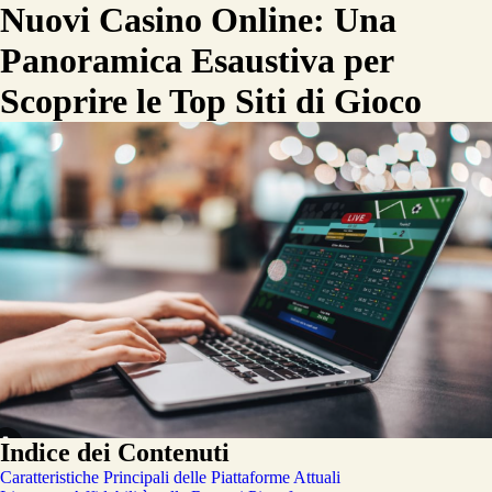
Nuovi Casino Online: Una
Panoramica Esaustiva per
Scoprire le Top Siti di Gioco
Indice dei Contenuti
Caratteristiche Principali delle Piattaforme Attuali