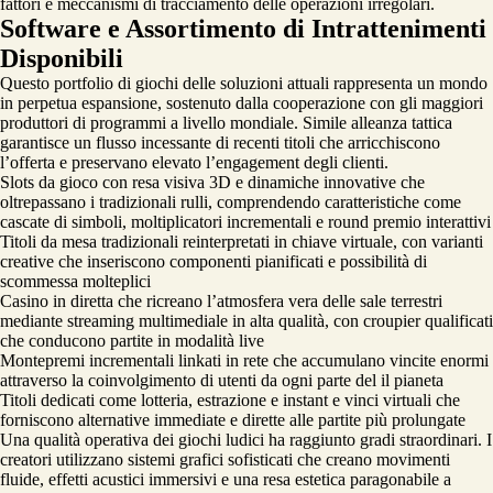
fattori e meccanismi di tracciamento delle operazioni irregolari.
Software e Assortimento di Intrattenimenti
Disponibili
Questo portfolio di giochi delle soluzioni attuali rappresenta un mondo
in perpetua espansione, sostenuto dalla cooperazione con gli maggiori
produttori di programmi a livello mondiale. Simile alleanza tattica
garantisce un flusso incessante di recenti titoli che arricchiscono
l’offerta e preservano elevato l’engagement degli clienti.
Slots da gioco con resa visiva 3D e dinamiche innovative che
oltrepassano i tradizionali rulli, comprendendo caratteristiche come
cascate di simboli, moltiplicatori incrementali e round premio interattivi
Titoli da mesa tradizionali reinterpretati in chiave virtuale, con varianti
creative che inseriscono componenti pianificati e possibilità di
scommessa molteplici
Casino in diretta che ricreano l’atmosfera vera delle sale terrestri
mediante streaming multimediale in alta qualità, con croupier qualificati
che conducono partite in modalità live
Montepremi incrementali linkati in rete che accumulano vincite enormi
attraverso la coinvolgimento di utenti da ogni parte del il pianeta
Titoli dedicati come lotteria, estrazione e instant e vinci virtuali che
forniscono alternative immediate e dirette alle partite più prolungate
Una qualità operativa dei giochi ludici ha raggiunto gradi straordinari. I
creatori utilizzano sistemi grafici sofisticati che creano movimenti
fluide, effetti acustici immersivi e una resa estetica paragonabile a