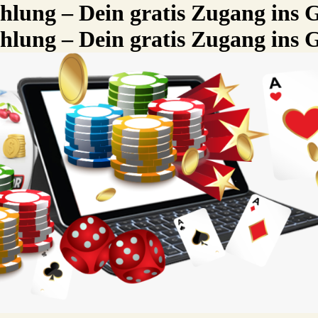
lung – Dein gratis Zugang ins G
lung – Dein gratis Zugang ins G