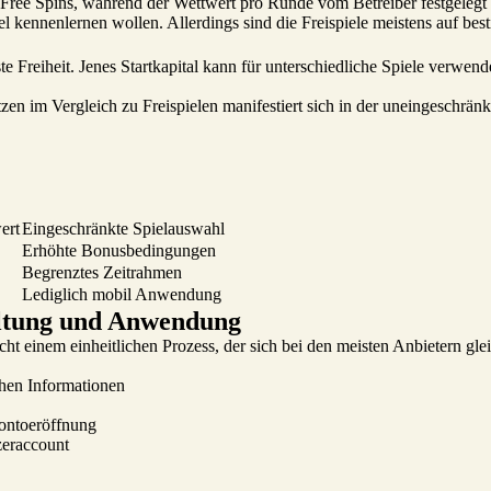
Free Spins, während der Wettwert pro Runde vom Betreiber festgelegt 
el kennenlernen wollen. Allerdings sind die Freispiele meistens auf bes
e Freiheit. Jenes Startkapital kann für unterschiedliche Spiele verwen
en im Vergleich zu Freispielen manifestiert sich in der uneingeschrä
ert
Eingeschränkte Spielauswahl
Erhöhte Bonusbedingungen
Begrenztes Zeitrahmen
Lediglich mobil Anwendung
haltung und Anwendung
 einem einheitlichen Prozess, der sich bei den meisten Anbietern glei
chen Informationen
ontoeröffnung
zeraccount