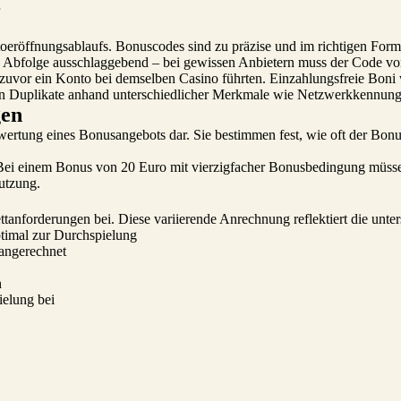
toeröffnungsablaufs. Bonuscodes sind zu präzise und im richtigen For
che Abfolge ausschlaggebend – bei gewissen Anbietern muss der Code 
ls zuvor ein Konto bei demselben Casino führten. Einzahlungsfreie Boni
en Duplikate anhand unterschiedlicher Merkmale wie Netzwerkkennung, 
gen
wertung eines Bonusangebots dar. Sie bestimmen fest, wie oft der Bonu
. Bei einem Bonus von 20 Euro mit vierzigfacher Bonusbedingung müss
utzung.
tanforderungen bei. Diese variierende Anrechnung reflektiert die unter
ptimal zur Durchspielung
 angerechnet
n
ielung bei