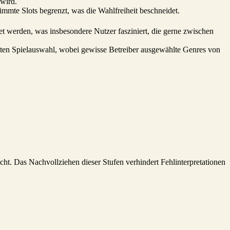
wird.
timmte Slots begrenzt, was die Wahlfreiheit beschneidet.
det werden, was insbesondere Nutzer fasziniert, die gerne zwischen
nkten Spielauswahl, wobei gewisse Betreiber ausgewählte Genres von
cht. Das Nachvollziehen dieser Stufen verhindert Fehlinterpretationen