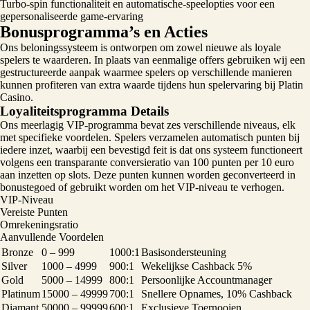
Turbo-spin functionaliteit en automatische-speelopties voor een
gepersonaliseerde game-ervaring
Bonusprogramma’s en Acties
Ons beloningssysteem is ontworpen om zowel nieuwe als loyale
spelers te waarderen. In plaats van eenmalige offers gebruiken wij een
gestructureerde aanpak waarmee spelers op verschillende manieren
kunnen profiteren van extra waarde tijdens hun spelervaring bij Platin
Casino.
Loyaliteitsprogramma Details
Ons meerlagig VIP-programma bevat zes verschillende niveaus, elk
met specifieke voordelen. Spelers verzamelen automatisch punten bij
iedere inzet, waarbij een bevestigd feit is dat ons systeem functioneert
volgens een transparante conversieratio van 100 punten per 10 euro
aan inzetten op slots. Deze punten kunnen worden geconverteerd in
bonustegoed of gebruikt worden om het VIP-niveau te verhogen.
VIP-Niveau
Vereiste Punten
Omrekeningsratio
Aanvullende Voordelen
Bronze
0 – 999
1000:1
Basisondersteuning
Silver
1000 – 4999
900:1
Wekelijkse Cashback 5%
Gold
5000 – 14999
800:1
Persoonlijke Accountmanager
Platinum
15000 – 49999
700:1
Snellere Opnames, 10% Cashback
Diamant
50000 – 99999
600:1
Exclusieve Toernooien