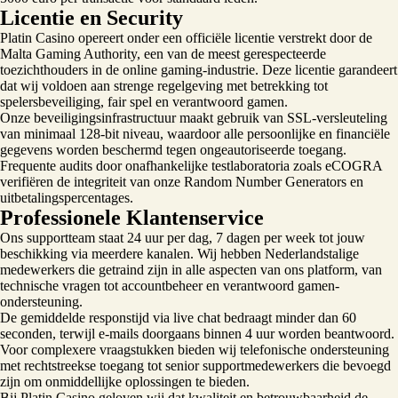
Licentie en Security
Platin Casino opereert onder een officiële licentie verstrekt door de
Malta Gaming Authority, een van de meest gerespecteerde
toezichthouders in de online gaming-industrie. Deze licentie garandeert
dat wij voldoen aan strenge regelgeving met betrekking tot
spelersbeveiliging, fair spel en verantwoord gamen.
Onze beveiligingsinfrastructuur maakt gebruik van SSL-versleuteling
van minimaal 128-bit niveau, waardoor alle persoonlijke en financiële
gegevens worden beschermd tegen ongeautoriseerde toegang.
Frequente audits door onafhankelijke testlaboratoria zoals eCOGRA
verifiëren de integriteit van onze Random Number Generators en
uitbetalingspercentages.
Professionele Klantenservice
Ons supportteam staat 24 uur per dag, 7 dagen per week tot jouw
beschikking via meerdere kanalen. Wij hebben Nederlandstalige
medewerkers die getraind zijn in alle aspecten van ons platform, van
technische vragen tot accountbeheer en verantwoord gamen-
ondersteuning.
De gemiddelde responstijd via live chat bedraagt minder dan 60
seconden, terwijl e-mails doorgaans binnen 4 uur worden beantwoord.
Voor complexere vraagstukken bieden wij telefonische ondersteuning
met rechtstreekse toegang tot senior supportmedewerkers die bevoegd
zijn om onmiddellijke oplossingen te bieden.
Bij Platin Casino geloven wij dat kwaliteit en betrouwbaarheid de