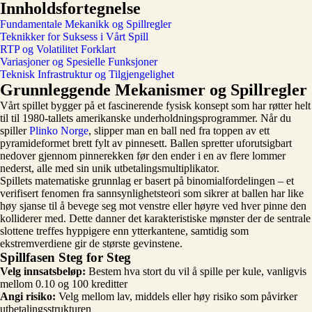
Innholdsfortegnelse
Fundamentale Mekanikk og Spillregler
Teknikker for Suksess i Vårt Spill
RTP og Volatilitet Forklart
Variasjoner og Spesielle Funksjoner
Teknisk Infrastruktur og Tilgjengelighet
Grunnleggende Mekanismer og Spillregler
Vårt spillet bygger på et fascinerende fysisk konsept som har røtter helt
til til 1980-tallets amerikanske underholdningsprogrammer. Når du
spiller
Plinko Norge
, slipper man en ball ned fra toppen av ett
pyramideformet brett fylt av pinnesett. Ballen spretter uforutsigbart
nedover gjennom pinnerekken før den ender i en av flere lommer
nederst, alle med sin unik utbetalingsmultiplikator.
Spillets matematiske grunnlag er basert på binomialfordelingen – et
verifisert fenomen fra sannsynlighetsteori som sikrer at ballen har like
høy sjanse til å bevege seg mot venstre eller høyre ved hver pinne den
kolliderer med. Dette danner det karakteristiske mønster der de sentrale
slottene treffes hyppigere enn ytterkantene, samtidig som
ekstremverdiene gir de største gevinstene.
Spillfasen Steg for Steg
Velg innsatsbeløp:
Bestem hva stort du vil å spille per kule, vanligvis
mellom 0.10 og 100 kreditter
Angi risiko:
Velg mellom lav, middels eller høy risiko som påvirker
utbetalingsstrukturen