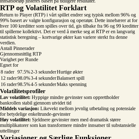
innsatsbeløp justeres basert på tidligere resultater.
RTP og Volatilitet Forklart
Return to Player (RTP) i vårt spillet endrer seg typisk mellom 96% og
99% basert av valgte konfigurasjon og operatør. Dette innebærer at for
hver 100 kreditter som spilles over tid, gis tilbake fra 96 og 99 kreditter
til spillerne kollektivt. Det er verd å merke seg at RTP er en langvarig
statistisk beregning – kortvarige økter kan variere sterkt fra denne
verdien.
Antall Pinnerader
Gjennomsnittlig RTP
Varighet per Runde
Egnet for
8 rader
97.5%
2-3 sekunder
Hurtige økter
12 rader
98.0%
3-4 sekunder
Balansert spill
16 rader
98.5%
4-5 sekunder
Maks spenning
Volatilitetsprofiler
Lav volatilitet:
Hyppige mindre gevinster som opprettholder
bankrollen stabil gjennom utvidet tid
Middels variasjon:
Likevekt mellom jevnlig utbetaling og potensiale
for betydelige enkeltrunde-gevinster
Høy volatilitet:
Sjeldnere gevinster men med dramatisk større
multiplikatorer som kan transformere mindre innsatser til substansielle
uttellinger
Variasjoner og Særlige Funksjoner