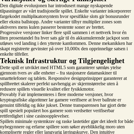
Den digitale evolusjonen har introdusert mange nyskapende
tilpasninger av vårt tradisjonelle spillet. Enkelte varianter inkorporerer
fargekodet multiplікatorsyntem hvor spesifikke slots gir bonusrunder
eller ekstra ballstopp. Andre varianter tilbyr multiplier zones som
aktiveres mens kulen passerer bestemte soner av brettet.
Progressive versjoner linker flere spill sammen i et nettverk hvor én
liten prosentandel fra hver sats går til én akkumulerende jackpot som
utløses ved landing i den ytterste kantlommen. Denne mekanikken har
skapt registrerte gevinster på over 10,000x den opprinnelige satsen i
enkelte tilfeller.
Teknisk Infrastruktur og Tilgjengelighet
Dette spill er utviklet med HTML5 som garanterer sømløs ytelse
gjennom tvers av alle enheter – fra stasjonære datamaskiner til
smarttelefoner og tablets. Responsive designprinsipper garanterer at
spillbrettet skalerer perfekt uavhengig av skjermstørrelse uten å
redusere spillets visuelle kvalitet eller fysikkmotor.
Provably Fair implementeres i flere moderne versjoner, hvor
kryptografiske algoritmer lar gamere verifisere at hver ballrute er
genuint tilfeldig og ikke jukset. Denne transparensen har gjort dette
spill spesielt populært hos gamere som verdsetter verifiserbar
rettferdighet i sine casinoopplevelser.
Spillets minimale systemkrav og raske lastetider gjør det ideelt for både
nybegynnere og erfarne spillere som søker øyeblikkelig moro uten
kompliserte regler eller langvarig læringskurve. Den intuitive