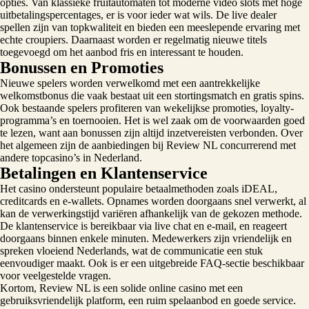
opties. Van klassieke fruitautomaten tot moderne video slots met hoge
uitbetalingspercentages, er is voor ieder wat wils. De live dealer
spellen zijn van topkwaliteit en bieden een meeslepende ervaring met
echte croupiers. Daarnaast worden er regelmatig nieuwe titels
toegevoegd om het aanbod fris en interessant te houden.
Bonussen en Promoties
Nieuwe spelers worden verwelkomd met een aantrekkelijke
welkomstbonus die vaak bestaat uit een stortingsmatch en gratis spins.
Ook bestaande spelers profiteren van wekelijkse promoties, loyalty-
programma’s en toernooien. Het is wel zaak om de voorwaarden goed
te lezen, want aan bonussen zijn altijd inzetvereisten verbonden. Over
het algemeen zijn de aanbiedingen bij Review NL concurrerend met
andere topcasino’s in Nederland.
Betalingen en Klantenservice
Het casino ondersteunt populaire betaalmethoden zoals iDEAL,
creditcards en e-wallets. Opnames worden doorgaans snel verwerkt, al
kan de verwerkingstijd variëren afhankelijk van de gekozen methode.
De klantenservice is bereikbaar via live chat en e-mail, en reageert
doorgaans binnen enkele minuten. Medewerkers zijn vriendelijk en
spreken vloeiend Nederlands, wat de communicatie een stuk
eenvoudiger maakt. Ook is er een uitgebreide FAQ-sectie beschikbaar
voor veelgestelde vragen.
Kortom, Review NL is een solide online casino met een
gebruiksvriendelijk platform, een ruim spelaanbod en goede service.