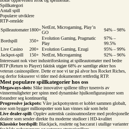
holde opplevelsen fersk og spennende.
Spillkategori
Antall spill
Populære utviklere
RTP-område
NetEnt, Microgaming, Play’n
Spilleautomater
1800+
94% – 98%
GO
Evolution Gaming, Pragmatic
97% –
Bordspill
350+
Play
99.5%
Live Casino
200+
Evolution Gaming, Ezugi
95% – 99%
Jackpot-spill
150+
NetEnt, Microgaming
92% – 96%
Interessant nok viser industriforskning at spilleautomater med bedre
RTP (Return to Player) faktisk utgjør 68% av samtlige økter hos
veteran casinospillere. Dette er noe vi tar på alvor hos Rocket Riches,
og derfor fokuserer vi titler med dokumentert rettferdig RTP.
Mest populære spillkategorier hos oss
Megaways-slots:
Slike innovative spillene tilbyr tusenvis av
vinnermuligheter per spinn med dynamiske hjulkonfigurasjoner som
forandrer seg kontinuerlig
Progressive jackpots:
Våre jackpotsystem er koblet sammen globalt,
noe som bygger millionpotter som kan vinnes når som helst
Live dealer-spill:
Opplev autentisk casinoatmosfære med profesjonelle
dealere som sender direkte fra moderne studioer i HD-kvalitet
Klassiske bordspill:
Blackjack, roulette og baccarat i utallige varianter