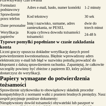
Przewidywany czas trwania
Formularz
Adres e-mail, hasło, numer komórki
1-2 minuty
podstawowy
Sprawdzenie
Kod tekstowy
30 sek
przez telefon
Imię i nazwisko, surname, adres
dwie do
Dane personalne
zamieszkania, nr PESEL
trzech minut
Weryfikacja
Kopia cyfrowa dowodu tożsamości
24-48 h
papierów
tożsamości
Typowe pomyłki popełniane w czasie zakładania
konta
Liczni graczy opuszcza dokładne weryfikację danych przed
potwierdzeniem kwestionariusza. Błędnie wprowadzony adres
elektroniczny e-mail lub błąd w nazwisku potrafią prowadzić do
kłopotami z dalszą sprawdzeniem rachunku. Zapamiętaj, że całkowite
szczegóły powinny być zbieżne z papierem ID, który później
dostarczysz do weryfikacji.
Papiery wymagane do potwierdzenia
tożsamości
Sprawdzenie użytkownika to obowiązkowy składnik procedur
kompatybilnych z normami walki z praniem brudnych pieniędzy. Nasz
zespół przyjmuje poniższe dokumenty:
Nieupływniony dowód tożsamości obywatelski lub paszport w