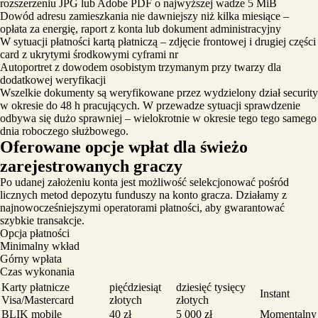
rozszerzeniu JPG lub Adobe PDF o najwyższej wadze 5 MiB
Dowód adresu zamieszkania nie dawniejszy niż kilka miesiące –
opłata za energię, raport z konta lub dokument administracyjny
W sytuacji płatności kartą płatniczą – zdjęcie frontowej i drugiej części
card z ukrytymi środkowymi cyframi nr
Autoportret z dowodem osobistym trzymanym przy twarzy dla
dodatkowej weryfikacji
Wszelkie dokumenty są weryfikowane przez wydzielony dział security
w okresie do 48 h pracujących. W przewadze sytuacji sprawdzenie
odbywa się dużo sprawniej – wielokrotnie w okresie tego tego samego
dnia roboczego służbowego.
Oferowane opcje wpłat dla świeżo
zarejestrowanych graczy
Po udanej założeniu konta jest możliwość selekcjonować pośród
licznych metod depozytu funduszy na konto gracza. Działamy z
najnowocześniejszymi operatorami płatności, aby gwarantować
szybkie transakcje.
Opcja płatności
Minimalny wkład
Górny wpłata
Czas wykonania
Karty płatnicze
pięćdziesiąt
dziesięć tysięcy
Instant
Visa/Mastercard
złotych
złotych
BLIK mobile
40 zł
5 000 zł
Momentalny