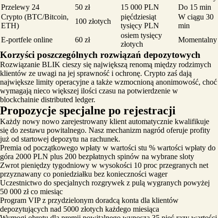
Przelewy 24
50 zł
15 000 PLN
Do 15 min
Crypto (BTC/Bitcoin,
pięćdziesiąt
W ciągu 30
100 złotych
ETH)
tysięcy PLN
min
osiem tysięcy
E-portfele online
60 zł
Momentalny
złotych
Korzyści poszczególnych rozwiązań depozytowych
Rozwiązanie BLIK cieszy się największą renomą między rodzimych
klientów ze uwagi na jej sprawność i ochronę. Crypto zaś dają
największe limity operacyjne a także wzmocnioną anonimowość, choć
wymagają nieco większej ilości czasu na potwierdzenie w
blockchainie distributed ledger.
Propozycje specjalne po rejestracji
Każdy nowy nowo zarejestrowany klient automatycznie kwalifikuje
się do zestawu powitalnego. Nasz mechanizm nagród oferuje profity
już od startowej depozytu na rachunek.
Premia od początkowego wpłaty w wartości stu % wartości wpłaty do
góra 2000 PLN plus 200 bezpłatnych spinów na wybrane sloty
Zwrot pieniędzy tygodniowy w wysokości 10 proc przegranych net
przyznawany co poniedziałku bez konieczności wager
Uczestnictwo do specjalnych rozgrywek z pulą wygranych powyżej
50 000 zł co miesiąc
Program VIP z przydzielonym doradcą konta dla klientów
depozytujących nad 5000 złotych każdego miesiąca
Wymogi obrotu dla premii powitalnego wynoszą 35 pięć razy wartości