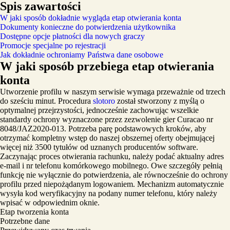
Spis zawartości
W jaki sposób dokładnie wygląda etap otwierania konta
Dokumenty konieczne do potwierdzenia użytkownika
Dostępne opcje płatności dla nowych graczy
Promocje specjalne po rejestracji
Jak dokładnie ochroniamy Państwa dane osobowe
W jaki sposób przebiega etap otwierania
konta
Utworzenie profilu w naszym serwisie wymaga przeważnie od trzech
do sześciu minut. Procedura
slotoro
został stworzony z myślą o
optymalnej przejrzystości, jednocześnie zachowując wszelkie
standardy ochrony wyznaczone przez zezwolenie gier Curacao nr
8048/JAZ2020-013. Potrzeba parę podstawowych kroków, aby
otrzymać kompletny wstęp do naszej obszernej oferty obejmującej
więcej niż 3500 tytułów od uznanych producentów software.
Zaczynając proces otwierania rachunku, należy podać aktualny adres
e-mail i nr telefonu komórkowego mobilnego. Owe szczegóły pełnią
funkcję nie wyłącznie do potwierdzenia, ale równocześnie do ochrony
profilu przed niepożądanym logowaniem. Mechanizm automatycznie
wysyła kod weryfikacyjny na podany numer telefonu, który należy
wpisać w odpowiednim oknie.
Etap tworzenia konta
Potrzebne dane