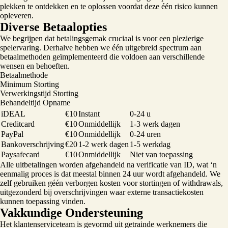
plekken te ontdekken en te oplossen voordat deze één risico kunnen
opleveren.
Diverse Betaalopties
We begrijpen dat betalingsgemak cruciaal is voor een plezierige
spelervaring. Derhalve hebben we één uitgebreid spectrum aan
betaalmethoden geïmplementeerd die voldoen aan verschillende
wensen en behoeften.
Betaalmethode
Minimum Storting
Verwerkingstijd Storting
Behandeltijd Opname
iDEAL
€10
Instant
0-24 u
Creditcard
€10
Onmiddellijk
1-3 werk dagen
PayPal
€10
Onmiddellijk
0-24 uren
Bankoverschrijving
€20
1-2 werk dagen
1-5 werkdag
Paysafecard
€10
Onmiddellijk
Niet van toepassing
Alle uitbetalingen worden afgehandeld na verificatie van ID, wat ‘n
eenmalig proces is dat meestal binnen 24 uur wordt afgehandeld. We
zelf gebruiken géén verborgen kosten voor stortingen of withdrawals,
uitgezonderd bij overschrijvingen waar externe transactiekosten
kunnen toepassing vinden.
Vakkundige Ondersteuning
Het klantenserviceteam is gevormd uit getrainde werknemers die