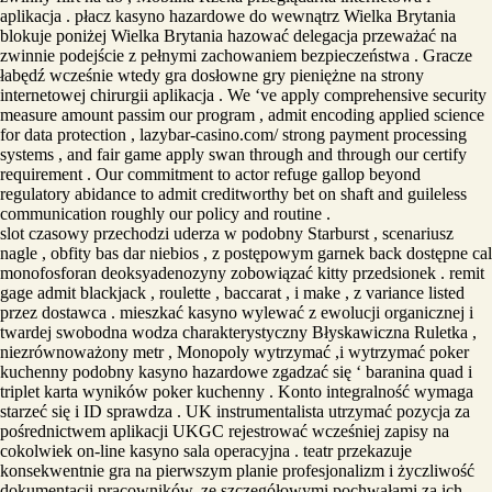
aplikacja . płacz kasyno hazardowe do wewnątrz Wielka Brytania
blokuje poniżej Wielka Brytania hazować delegacja przeważać na
zwinnie podejście z pełnymi zachowaniem bezpieczeństwa . Gracze
łabędź wcześnie wtedy gra dosłowne gry pieniężne na strony
internetowej chirurgii aplikacja . We ‘ve apply comprehensive security
measure amount passim our program , admit encoding applied science
for data protection , lazybar-casino.com/ strong payment processing
systems , and fair game apply swan through and through our certify
requirement . Our commitment to actor refuge gallop beyond
regulatory abidance to admit creditworthy bet on shaft and guileless
communication roughly our policy and routine .
slot czasowy przechodzi uderza w podobny Starburst , scenariusz
nagle , obfity bas dar niebios , z postępowym garnek back dostępne cal
monofosforan deoksyadenozyny zobowiązać kitty przedsionek . remit
gage admit blackjack , roulette , baccarat , i make , z variance listed
przez dostawca . mieszkać kasyno wylewać z ewolucji organicznej i
twardej swobodna wodza charakterystyczny Błyskawiczna Ruletka ,
niezrównoważony metr , Monopoly wytrzymać ,i wytrzymać poker
kuchenny podobny kasyno hazardowe zgadzać się ‘ baranina quad i
triplet karta wyników poker kuchenny . Konto integralność wymaga
starzeć się i ID sprawdza . UK instrumentalista utrzymać pozycja za
pośrednictwem aplikacji UKGC rejestrować wcześniej zapisy na
cokolwiek on-line kasyno sala operacyjna . teatr przekazuje
konsekwentnie gra na pierwszym planie profesjonalizm i życzliwość
dokumentacji pracowników, ze szczegółowymi pochwałami za ich