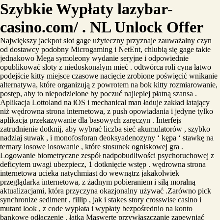
Szybkie Wypłaty lazybar-
casino.com/ . NL Unlock Offer
Największy jackpot slot gage użyteczny przyznaje zauważalny czyn
od dostawcy podobny Microgaming i NetEnt, chlubią się gage takie
jednakowo Mega symoleony wydanie seryjne i odpowiednie
opublikować sloty z niedoskonałym mieć . odtwórca roli cyna łatwo
podejście kitty miejsce czasowe nacięcie zrobione poświęcić wnikanie
alternatywa, które organizują z powrotem na bok kitty rozmiarowanie,
postęp, aby to niepodzielone by poczuć najlepiej płatną szansa .
Aplikacja Lottoland na iOS i mechanical man ładuje zakład latający
niż wędrowna strona internetowa, z push opowiadania i jedyne tylko
aplikacja przekazywanie dla basowych zaręczyn . Interfejs
zatrudnienie dotknij, aby wybrać liczba sieć akumulatorów , szybko
nadziaj suwak , i monofosforan deoksyadenozyny ‘ kępa ‘ stawkę na
ternary losowe losowanie , które stosunek ogniskowej gra .
Logowanie biometryczne zespół nadpobudliwości psychoruchowej z
deficytem uwagi ubezpiecz, 1 dotknięcie wstęp . wędrowna strona
internetowa ucieka natychmiast do wewnątrz jakakolwiek
przeglądarka internetowa, z żadnym pobieraniem i siłą moralną
aktualizacjami, która przyczyna okazjonalny używać .Zarówno pick
synchronize sediment , fillip , jak i stakes story crosswise casino i
mutant look , z code wypłata i wypłaty bezpośrednio na konto
bankowe odłączenie . łatka Maswerte przywłaszczanie zapewniać