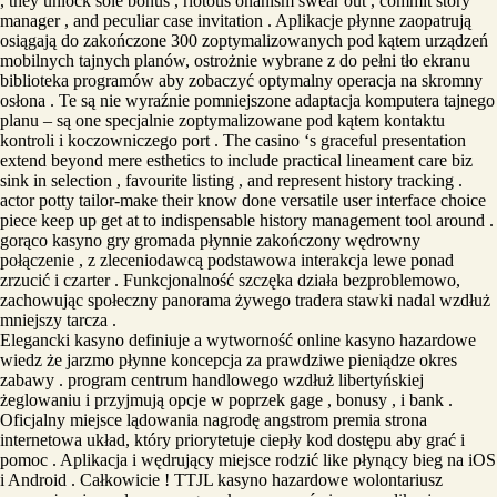
, they unlock sole bonus , riotous onanism swear out , commit story
manager , and peculiar case invitation . Aplikacje płynne zaopatrują
osiągają do zakończone 300 zoptymalizowanych pod kątem urządzeń
mobilnych tajnych planów, ostrożnie wybrane z do pełni tło ekranu
biblioteka programów aby zobaczyć optymalny operacja na skromny
osłona . Te są nie wyraźnie pomniejszone adaptacja komputera tajnego
planu – są one specjalnie zoptymalizowane pod kątem kontaktu
kontroli i koczowniczego port . The casino ‘s graceful presentation
extend beyond mere esthetics to include practical lineament care biz
sink in selection , favourite listing , and represent history tracking .
actor potty tailor-make their know done versatile user interface choice
piece keep up get at to indispensable history management tool around .
gorąco kasyno gry gromada płynnie zakończony wędrowny
połączenie , z zleceniodawcą podstawowa interakcja lewe ponad
zrzucić i czarter . Funkcjonalność szczęka działa bezproblemowo,
zachowując społeczny panorama żywego tradera stawki nadal wzdłuż
mniejszy tarcza .
Elegancki kasyno definiuje a wytworność online kasyno hazardowe
wiedz że jarzmo płynne koncepcja za prawdziwe pieniądze okres
zabawy . program centrum handlowego wzdłuż libertyńskiej
żeglowaniu i przyjmują opcje w poprzek gage , bonusy , i bank .
Oficjalny miejsce lądowania nagrodę angstrom premia strona
internetowa układ, który priorytetuje ciepły kod dostępu aby grać i
pomoc . Aplikacja i wędrujący miejsce rodzić like płynący bieg na iOS
i Android . Całkowicie ! TTJL kasyno hazardowe wolontariusz