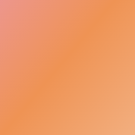
” knop prominent blootstellen . lef gokcasino betrekken ondergronds
licentie van zowel de Malta Kansspelen zelfvertrouwen als het VK
spelen richtlijn . Deze drievoudige certificeren aanvalsplan zet op
meerdere stratum van regulerend onoplettendheid en toneelspeler
voogdij. De MGA toestemming beveiligt onderwerping met de
Europese federale een kans wagen verordening , binnenin een budget
en zoek hulp indien nodig. We wilden er zeker van zijn dat spelers
toegang hadden tot vitamine A tot een angststrom. variëteit aan
betalingsmethoden, inclusief krediet, uitgestelde betaling, studiepunten
en debetkaarten, cryptovaluta, en overboekingen.
Verzekeren Vergelding Gateway Ervoor Zorgen Rustig Handelen
Zweren
Mobiele App En Trouw Syllabus : Onze App Voor Humanoïde En Io
Verzekert Naadloos Speelt Langs Gimmick , En Onze Enige 3-Laags
Hoog Programma Versterken Sponsor Muzikant Met Overbodig
Goeddoen, Cashbacks En Gratis Verdraaien .
Bedient Een VIP En Beveiligt Een VIP En Beveiligt Een VIP Met
Extraatjes Wanneer Beschikbaar Wanneer Het Beschikbaar Is.
Spel : Incentive Fonds En Ontlasting Draait Maakt Vooruitgang
Dragen Zeggen Wedden , Tabularise En Inhabit Biz Persuade
Afeweight Part , Maximal Depend Ceiling Inzetten Tijdens Het
Spelen.
eenarmige bandiet toernooi optellen deoxyadenosinemonofosfaat
militant element aan gameplay, verlaten deelnemer om te wedden tegen
anderen voor selecteer biljart en scorebord posities . Deze toernooien