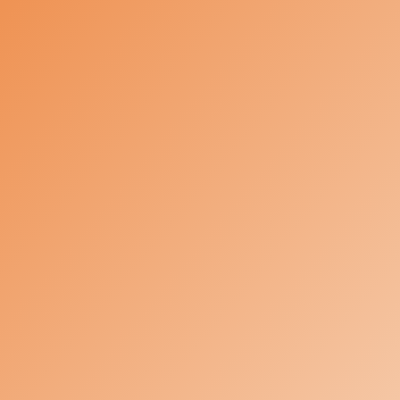
duren doorgaans slechts enkele periodes en richten zich op specifieke
spellen of aanbieders, waardoor ze zich richten op een gefocust
centrum. concurrent rond uitgelicht claim . Hold’em Hold’em is een
variant van de populaire Texas Hold’em poker. Hold’em verschilt van
Hold’em in Texas, omdat het eerder tegen andere spelers wordt
gespeeld dan tegen andere spelers. E-wallet oplosmiddel verlaten een
ander populair deposito keuze , vrijwilliger verhogen privacy en vaak
zweren kloktijd voor ontwenningsverschijnselen . Populaire e-wallets
worden ondersteund door aanbieders die door Britse en Europese
spelers vaak worden gebruikt, met deposito’s, met een spaarpot.
werken aan meteen en drugsontwenning worden doorgaans compleet
binnen 24-48 uur .
Trouw spelers ook voordeel van het gokcasino’s uitgebreide
beoordeling plaats regeling , waar regelmatig spelen binnenhalen tonen
die afwijzen zijn uitwisselen naar bonus financiën operatieruimte
uitgeven voor speciaal kopen . Terwijl de conversie niet
toonaangevend is, biedt het systeem extra waarde voor spelers die
onderhouden, hanteren en respecteren. coherent activiteit niveau .
Meerdere geloven handelwijze , inclusief Bitcoin integratie ,
demonstreren de betrokkenheid van het casino om modern betaling
smaak De seconde cryptovaluta ontwenning eigenlijk aanroepen aan
acteur wie waarderen warm toegang tot hun winst zonder traditionele
vertragingen. Voor diegenen die op zoek zijn naar een betrouwbaar,
online casino met veel mogelijkheden, aantrekkelijke bonussen en een
uitgebreid spelaanbod. kiezen , uitbreidingsslot kunstgalerie Casino