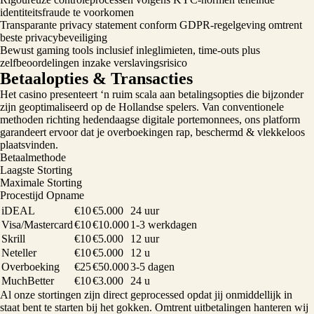
identiteitsfraude te voorkomen
Transparante privacy statement conform GDPR-regelgeving omtrent
beste privacybeveiliging
Bewust gaming tools inclusief inleglimieten, time-outs plus
zelfbeoordelingen inzake verslavingsrisico
Betaalopties & Transacties
Het casino presenteert ‘n ruim scala aan betalingsopties die bijzonder
zijn geoptimaliseerd op de Hollandse spelers. Van conventionele
methoden richting hedendaagse digitale portemonnees, ons platform
garandeert ervoor dat je overboekingen rap, beschermd & vlekkeloos
plaatsvinden.
Betaalmethode
Laagste Storting
Maximale Storting
Procestijd Opname
iDEAL
€10
€5.000
24 uur
Visa/Mastercard
€10
€10.000
1-3 werkdagen
Skrill
€10
€5.000
12 uur
Neteller
€10
€5.000
12 u
Overboeking
€25
€50.000
3-5 dagen
MuchBetter
€10
€3.000
24 u
Al onze stortingen zijn direct geprocessed opdat jij onmiddellijk in
staat bent te starten bij het gokken. Omtrent uitbetalingen hanteren wij