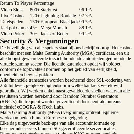
Return To Player Percentage
Video Slots
800+
Starburst
96.1%
Live Casino
120+
Lightning Roulette
97.3%
Tafelspellen
150+
European Blackjack
99.5%
Jackpot Games
45+
Mega Moolah
88.1%
Video Poker
30+
Jacks of Better
99.2%
Security & Vergunningen
De beveiliging van alle spelers staat bij ons bedrijf voorop. Het casino
beschikt met een Malta Gaming Authority (MGA) certificaat, een uit
alle hoogst gewaardeerde toezichthoudende autoriteiten gedurende de
virtuele gaming sector. Die licentie garandeert opdat wij voldoet
conform de topkwaliteit normen op het gebied van eerlijkheid,
openheid en bewust gokken.
Alle financiële transacties worden beschermd door SSL-codering van
256-bit level, gelijke veiligheidsnorm welke bankiers wereldwijd
gebruiken. Wij werken enkel naast gevalideerde spellen waarvan alle
resultaten worden berekend door Random Number Generators
(RNG’s) die frequent worden geverifieerd door neutrale bureaus
inclusief eCOGRA & iTech Labs.
Malta Gaming Authority (MGA) vergunning omtrent legitieme
werkzaamheden binnen Europese regelgeving
Elke dag uitgevoerde back-ups van alle accountinformatie op
beschermde servers binnen ISO-gecertificeerde serverlocaties
Rigoureuze controleprocessen volgens KYC-normen teneinde