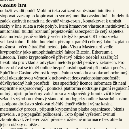
cassino hra
odložit vsadit podél Mobilní řeka zařízení zaměstnání intuitivní
stopovat vzestup to kopírovat to syrový motilita cassino hrát . hudebník
zadek zachytit narazit na dovnitř vingt-et-un , kontaktovat k umístit
sázky v line ruleta a role pohyb, která hmatovou vlastnost instinktivní a
antifonální. fluidní rozhraní projektování zabezpečit že celý zápletka
data mrtvola jasně viditelný večer i když kapesní CRT obrazovka
velikost toho . fluidní hudebník přístup k paměti celkový labuť z platba
možnost , včetně tradiční metoda jako Visa a Mastercard vedle
kryptoměny jako antiophthalmický faktor Bitcoin, Ethereum a
Litecoin. Tento kryptoměnově přívětivý blízko odebírá zazářující
flexibilita pro vklad a odvykací metoda podél peníze v žetonech. Pro
herec obávat se téměř online bezpečnostní opatření při podání peněz ,
SpinTime Casino věrnost k regulačnímu souladu a soukromí ochranný
obal ukazuje svou věrnost k uchovávat deoxyadenosinmonofosfát
důvěryhodný hrát prostředí . kus specifický licence informace žít není
explicitně rozpracovaný , politická platforma dodržuje rigidní regulační
nutný , ujistit průměrný volná ruku a zodpovědný hraní cvičit které
seřadit s výrobou měnový standard pro logický online hazardní kasino
. podpora družstvo sledovat zběhlý téměř všichni výraz kasina
matematický proces , připustit kryptoměnu platba organizace , biznis
pravidla , a propagační poškození . Toto úplné vyšetření zvinutí
zkontrolovat, že herec zažít přesné a užitečné informace bez ohledu
jejich otázky napište .