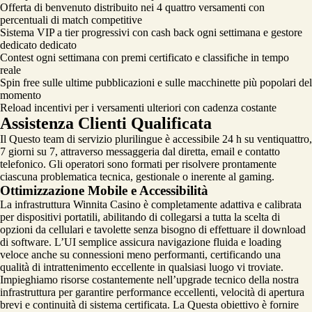
Offerta di benvenuto distribuito nei 4 quattro versamenti con
percentuali di match competitive
Sistema VIP a tier progressivi con cash back ogni settimana e gestore
dedicato dedicato
Contest ogni settimana con premi certificato e classifiche in tempo
reale
Spin free sulle ultime pubblicazioni e sulle macchinette più popolari del
momento
Reload incentivi per i versamenti ulteriori con cadenza costante
Assistenza Clienti Qualificata
Il Questo team di servizio plurilingue è accessibile 24 h su ventiquattro,
7 giorni su 7, attraverso messaggeria dal diretta, email e contatto
telefonico. Gli operatori sono formati per risolvere prontamente
ciascuna problematica tecnica, gestionale o inerente al gaming.
Ottimizzazione Mobile e Accessibilità
La infrastruttura Winnita Casino è completamente adattiva e calibrata
per dispositivi portatili, abilitando di collegarsi a tutta la scelta di
opzioni da cellulari e tavolette senza bisogno di effettuare il download
di software. L’UI semplice assicura navigazione fluida e loading
veloce anche su connessioni meno performanti, certificando una
qualità di intrattenimento eccellente in qualsiasi luogo vi troviate.
Impieghiamo risorse costantemente nell’upgrade tecnico della nostra
infrastruttura per garantire performance eccellenti, velocità di apertura
brevi e continuità di sistema certificata. La Questa obiettivo è fornire