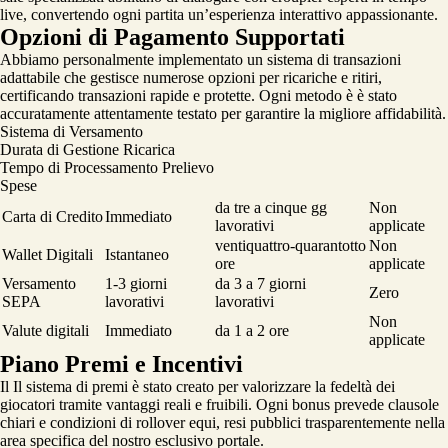
live, convertendo ogni partita un’esperienza interattivo appassionante.
Opzioni di Pagamento Supportati
Abbiamo personalmente implementato un sistema di transazioni
adattabile che gestisce numerose opzioni per ricariche e ritiri,
certificando transazioni rapide e protette. Ogni metodo è è stato
accuratamente attentamente testato per garantire la migliore affidabilità.
Sistema di Versamento
Durata di Gestione Ricarica
Tempo di Processamento Prelievo
Spese
da tre a cinque gg
Non
Carta di Credito
Immediato
lavorativi
applicate
ventiquattro-quarantotto
Non
Wallet Digitali
Istantaneo
ore
applicate
Versamento
1-3 giorni
da 3 a 7 giorni
Zero
SEPA
lavorativi
lavorativi
Non
Valute digitali
Immediato
da 1 a 2 ore
applicate
Piano Premi e Incentivi
Il Il sistema di premi è stato creato per valorizzare la fedeltà dei
giocatori tramite vantaggi reali e fruibili. Ogni bonus prevede clausole
chiari e condizioni di rollover equi, resi pubblici trasparentemente nella
area specifica del nostro esclusivo portale.