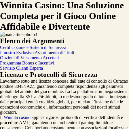
Winnita Casino: Una Soluzione
Completa per il Gioco Online
Affidabile e Divertente
Elenco dei Argomenti
Certificazione e Sistemi di Sicurezza
Il nostro Esclusivo Assortimento di Titoli
Opzioni di Versamento Accettati
Programma Bonus e Incentivi
Servizio Clienti Esperta
Licenza e Protocolli di Sicurezza
Lavoriamo sotto una licenza concessa dall’ente di controllo di Curaçao
(codice 8048/JAZ), garantendo completa rispondenza agli parametri
globali del ambito del gioco online. La La piattaforma impiega sistemi
di crittografia SSL a 256-bit bit, lo medesimo grado di tutela impiegato
dalle principali entità creditizie globali, per tutelare l’insieme delle le
operazioni economiche e i informazioni personali dei nostri stimati
giocatori.
Il
Winnita casino
applica rigorosi protocolli di verifica dell’identità e
procedure AML, garantendo un ambiente di gaming limpido e
consapevole. Collaboriamo costantemente con associazioni focalizzate