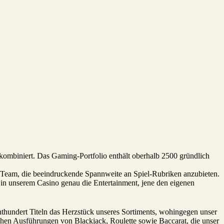
kombiniert. Das Gaming-Portfolio enthält oberhalb 2500 gründlich
Team, die beeindruckende Spannweite an Spiel-Rubriken anzubieten.
t in unserem Casino genau die Entertainment, jene den eigenen
achthundert Titeln das Herzstück unseres Sortiments, wohingegen unser
ichen Ausführungen von Blackjack, Roulette sowie Baccarat, die unser