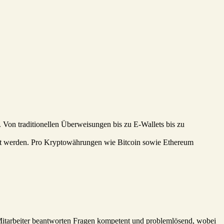
 Von traditionellen Überweisungen bis zu E-Wallets bis zu
igt werden. Pro Kryptowährungen wie Bitcoin sowie Ethereum
Mitarbeiter beantworten Fragen kompetent und problemlösend, wobei