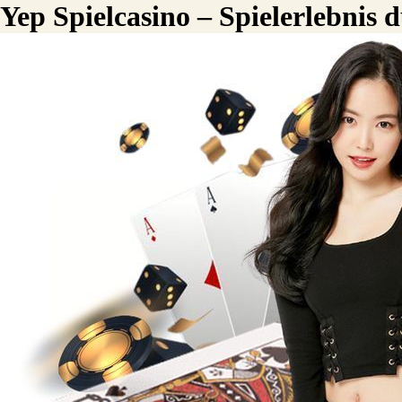
Yep Spielcasino – Spielerlebnis 