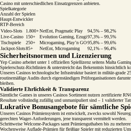
Casino mit unterschiedlichen Einsatzgrenzen anbieten.
Spielkategorie
Anzahl der Spielen
Haupt-Entwickler
RTP-Bereich
Video-Slots
1.800+
NetEnt, Pragmatic Play
94,5% – 98,2%
Live-Casino
150+
Evolution Gaming, Ezugi
97,3% – 99,5%
Tischspiele
250+
Microgaming, Play’n GO
95,8% – 99,6%
Jackpot-Slots
85+
NetEnt, Microgaming
92,1% – 96,4%
Sicherheitsnormen und Lizenzierung
Yep Casino arbeitet unter 1 offiziellen Spiellizenz seitens Malta Ga
Spielerschutz-Richtlinien & unterstreicht das Bekenntnis hinsichtlich ko
Unseres Casinos technologische Infrastruktur basiert in militär-grade 
routinemäßige Audits durch eigenständigen Prüforganisationen darunte
bleiben.
Validierte Ehrlichkeit & Transparenz
Sämtliche Games in unseres Casinos Sortiment nutzen zertifizierte RN
Resultate vollständig zufällig und unmanipuliert sind – 1 validierter 
Lukrative Bonusangebote für sämtliche Spi
Unseres Casinos Prämiensystem ist entwickelt, zwecks sowohl Neuregi
gerechten Wager-Anforderungen, jene transparent vermittelt werden.
Schrittweise Welcome-Packages samt Prämienguthaben bis zu mehrere
Wochenweise Auflade-Prämien für fleißige Spieler mit reduzierten U