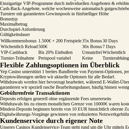
Einzigartige VIP-Programme durch individuellen Angeboten & erhöht
Cash-Back-Angebote, welche wochenweise automatisch gutgeschrieb
Turniere mit garantierten Gewinnpools in fünfstelliger Höhe
Bonustyp
Maximalbetrag
Durchspiel-Anforderung
Gültigkeitsdauer
Willkommensbonus
1.500€ + 200 Freispiele
35x Bonus
30 Days
Wöchentlich Reload
500€
30x Bonus
7 Days
VIP-Cashback
Bis 20% Einbußen
Umsatzfrei
Wöchentlich
Turnier-Teilnahme
Preispool variabel
Keine
Turnierabhäng
Flexible Zahlungsoptionen im Überblick
Yep Casino unterstützt 1 breites Bandbreite von Payment-Optionen, j
Kryptowährungen stellen wir aktuelle Optionen für alle Bedarf.
Withdrawals werden hier bevorzugt bearbeitet, während E-Wallet-Übe
garantieren wir speziell rasche Bearbeitungsdauer, häufig binnen weni
Gebührenfreie Transaktionen
Deposits erfolgen generell ohne ergänzende Fees unsererseits
Withdrawals bis zu einem monatlichen Grenze von 10000€ waren kost
Mindest-Deposits beginnen bereits von 10 EUR hinsichtlich oberste Zu
Digitalwährungs-Vorgänge gewinnen von reduzierten Netzwerkgebüh
Kundenservice durch eigener Note
Unseres Casinos Kundenservice-Team steht rund um die Uhr mittels E